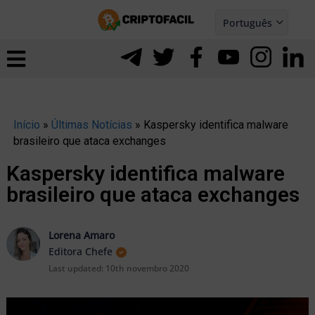
Ir
Português
para
Español
ernar
o
nu
conteúdo
Início
»
Últimas Notícias
»
Kaspersky identifica malware
brasileiro que ataca exchanges
Kaspersky identifica malware
brasileiro que ataca exchanges
Lorena Amaro
Editora Chefe
Last updated:
10th novembro 2020
ernar