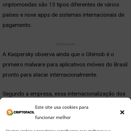
criptomoedas são 13 tipos diferentes de vários
países e nove apps de sistemas internacionais de
pagamento.
Publicidade
A Kaspersky observa ainda que o Ghimob é o
primeiro malware para aplicativos móveis do Brasil
pronto para atacar internacionalmente.
Segundo a empresa, essa internacionalização dos
ataques maliciosos deve ocorrer em breve. Afinal,
Este site usa cookies para
o malware usa a mesma infraestrutura do trojan
funcionar melhor
para Windows Guildma que já tem um alcance
Usamos cookies e tecnologias semelhantes para melhorar sua