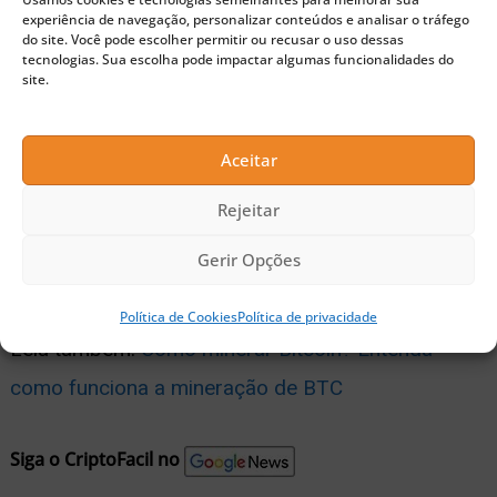
global.
experiência de navegação, personalizar conteúdos e analisar o tráfego
do site. Você pode escolher permitir ou recusar o uso dessas
tecnologias. Sua escolha pode impactar algumas funcionalidades do
site.
Leia também:
Bitcoin bate mais um recorde de
preço semanal
Aceitar
Publicidade
Rejeitar
Leia também:
Analista aponta: alta do Bitcoin
Gerir Opções
causará colapso de 8 altcoins
Política de Cookies
Política de privacidade
Leia também:
Como minerar Bitcoin? Entenda
como funciona a mineração de BTC
Siga o CriptoFacil no