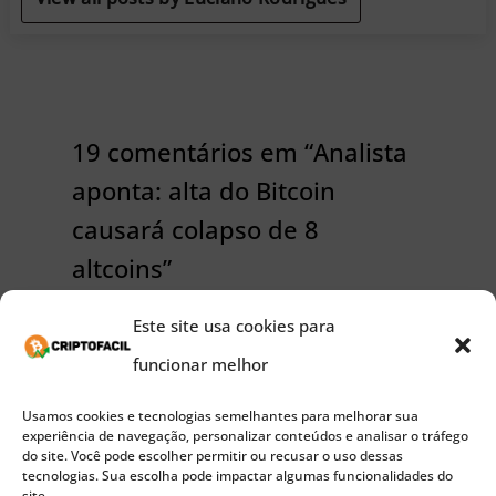
19 comentários em “Analista
aponta: alta do Bitcoin
causará colapso de 8
altcoins”
Este site usa cookies para
funcionar melhor
Pingback:
colapso de altcoins, saques massivos
Usamos cookies e tecnologias semelhantes para melhorar sua
experiência de navegação, personalizar conteúdos e analisar o tráfego
de BTC na Binance e XRP vai superar o Bitcoin
do site. Você pode escolher permitir ou recusar o uso dessas
tecnologias. Sua escolha pode impactar algumas funcionalidades do
em 2021 – Bitcoin News
site.