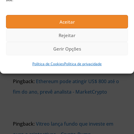
Aceitar
Pingback:
Exchange brasileira lança OTC
Rejeitar
acessível ao investidor do varejo - Market News
Gerir Opções
Crytpo
Política de Cookies
Política de privacidade
Pingback:
Ethereum pode atingir US$ 800 até o
fim do ano, prevê analista - MarketCrypto
Pingback:
Vitreo lança fundo que investe em