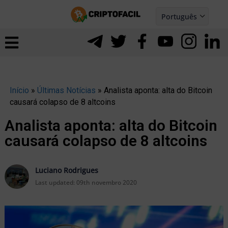
Ir
Português
para
Español
ernar
o
nu
conteúdo
Início
»
Últimas Notícias
»
Analista aponta: alta do Bitcoin
causará colapso de 8 altcoins
Analista aponta: alta do Bitcoin
causará colapso de 8 altcoins
Luciano Rodrigues
Last updated:
09th novembro 2020
ernar