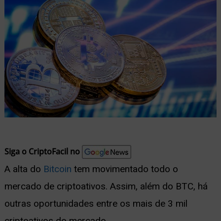
nu
ernar
nu
Siga o CriptoFacil no
A alta do
Bitcoin
tem movimentado todo o
mercado de criptoativos. Assim, além do BTC, há
outras oportunidades entre os mais de 3 mil
criptoativos do mercado.