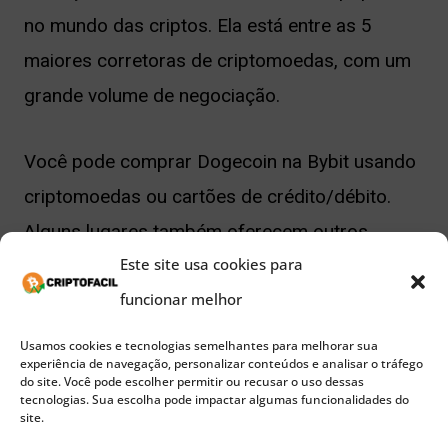
no mundo das criptos. Ela está entre as 5
maiores corretoras de criptomoedas, com um
grande volume de negociação.
Você pode comprar Dogecoin na Bybit usando
criptomoedas ou cartões de crédito/débito.
Alguns lugares também oferecem outros
Este site usa cookies para
métodos de pagamento, como o UPI. Na Bybit,
funcionar melhor
você pode fazer negociações simples ou com
margem, onde você pode usar até 10x mais do
Usamos cookies e tecnologias semelhantes para melhorar sua
experiência de navegação, personalizar conteúdos e analisar o tráfego
que tem.
do site. Você pode escolher permitir ou recusar o uso dessas
tecnologias. Sua escolha pode impactar algumas funcionalidades do
site.
A Bybit tem um sistema chamado de