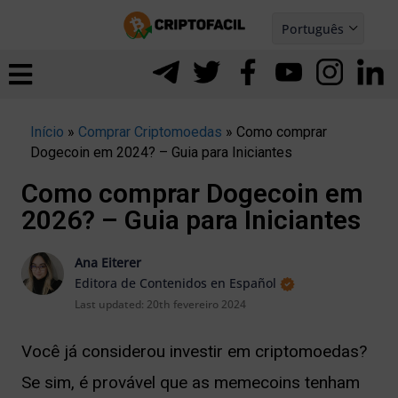
Ir
Português
para
Español
ernar
o
nu
conteúdo
Início
»
Comprar Criptomoedas
»
Como comprar
Dogecoin em 2024? – Guia para Iniciantes
Como comprar Dogecoin em
2026? – Guia para Iniciantes
Ana Eiterer
Editora de Contenidos en Español
Last updated:
20th fevereiro 2024
Você já considerou investir em criptomoedas?
ernar
Se sim, é provável que as memecoins tenham