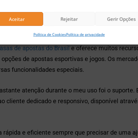
online fundada em 2010. Desde então, cresceu ra
e na Europa. A casa tem sede em Atenas, na Grécia,
Aceitar
Rejeitar
Gerir Opções
online, jogos ao vivo e muito mais.
Política de Cookies
Política de privacidade
asas de apostas do Brasil
e oferece muitos recurs
as opções de apostas esportivas e jogos. Os merc
sas funcionalidades especiais.
tante atenção durante o meu uso foi o suporte. E
 cliente dedicado e responsivo, disponível atravé
a rápida e eficiente sempre que precisar de uma a