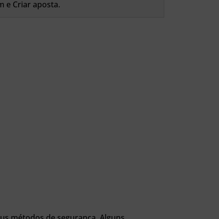
m e Criar aposta.
eus métodos de segurança. Alguns