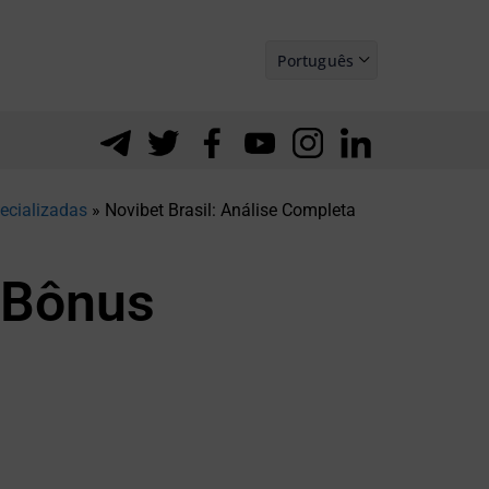
Português
Español
ecializadas
»
Novibet Brasil: Análise Completa
e Bônus