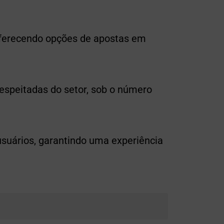
oferecendo opções de apostas em
espeitadas do setor, sob o número
usuários, garantindo uma experiência