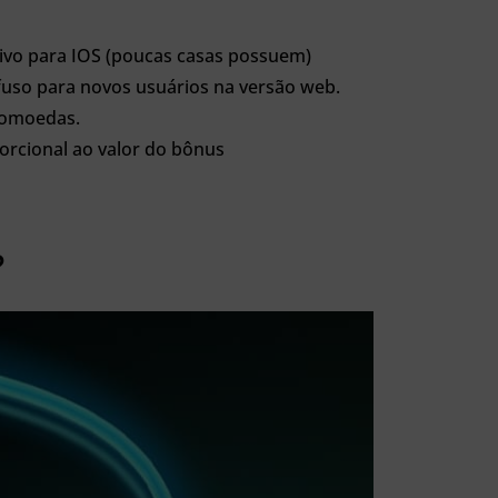
ivo para IOS (poucas casas possuem)
uso para novos usuários na versão web.
tomoedas.
porcional ao valor do bônus
?