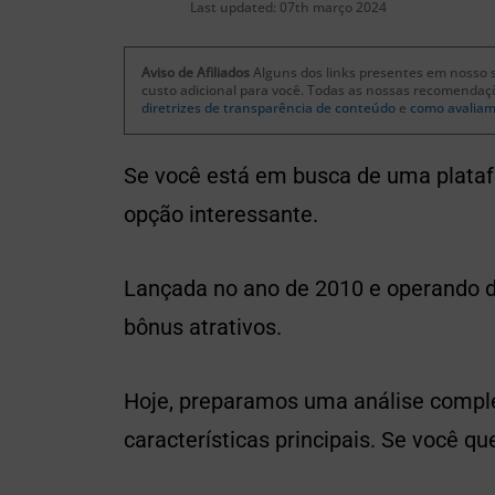
Last updated:
07th março 2024
Aviso de Afiliados
Alguns dos links presentes em nosso s
custo adicional para você. Todas as nossas recomendaçõ
diretrizes de transparência de conteúdo
e
como avaliamo
Se você está em busca de uma platafo
opção interessante.
Lançada no ano de 2010 e operando d
bônus atrativos.
Hoje, preparamos uma análise comple
características principais. Se você qu