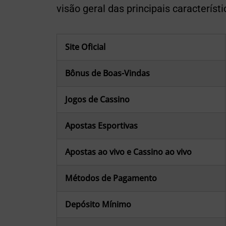
visão geral das principais característ
Site Oficial
Bônus de Boas-Vindas
Jogos de Cassino
Apostas Esportivas
Apostas ao vivo e Cassino ao vivo
Métodos de Pagamento
Depósito Mínimo