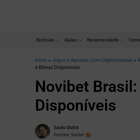
Ir
para
o
conteúdo
Notícias
Guias
Recomendado
Comu
Início
»
Jogos e Apostas Com Criptomoedas
»
R
e Bônus Disponíveis
Novibet Brasil
Disponíveis
Saulo Dutra
Escritor Senior