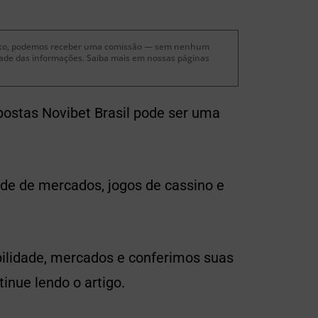
depósito, podemos receber uma comissão — sem nenhum
idade das informações. Saiba mais em nossas páginas
postas Novibet Brasil pode ser uma
de de mercados, jogos de cassino e
bilidade, mercados e conferimos suas
inue lendo o artigo.