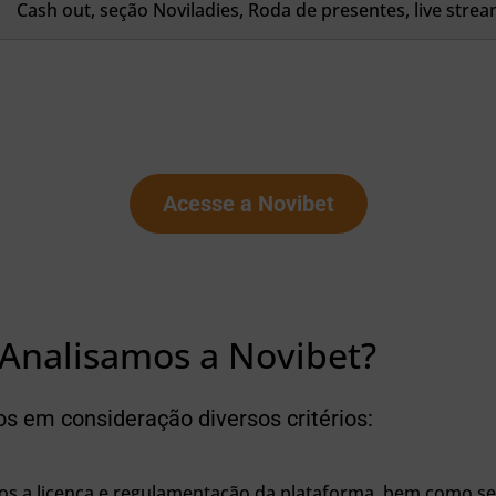
Cash out, seção Noviladies, Roda de presentes, live strea
Acesse a Novibet
Analisamos a Novibet?
os em consideração diversos critérios:
os a licença e regulamentação da plataforma, bem como s