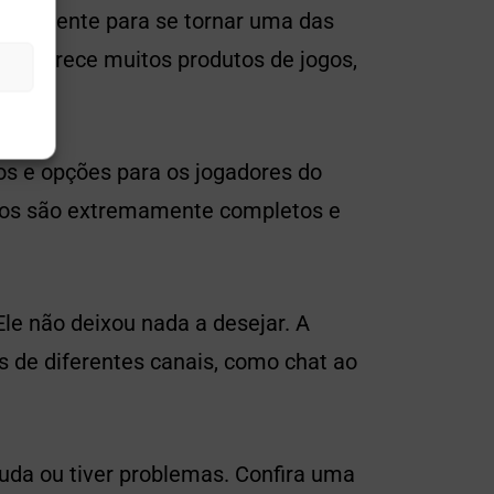
pidamente para se tornar uma das
 e oferece muitos produtos de jogos,
os e opções para os jogadores do
ados são extremamente completos e
le não deixou nada a desejar. A
s de diferentes canais, como chat ao
juda ou tiver problemas. Confira uma