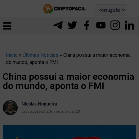
Ir
Português
para
Español
ernar
o
nu
conteúdo
Início
»
Últimas Notícias
»
China possui a maior economia
do mundo, aponta o FMI
China possui a maior economia
do mundo, aponta o FMI
Nicolas Nogueira
Last updated:
20th outubro 2020
ernar