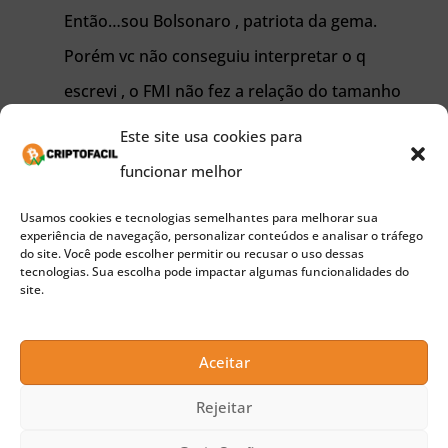
Então…sou Bolsonaro , patriota da gema.
Porém vc não conseguiu interpretar o q
escrevi , o FMI não fez a relação do tamanho
da população . É preciso saber ler e
Este site usa cookies para
interpretar , a China que existe a mais de 5
funcionar melhor
mil anos anunca na sua história atingiu esse
Usamos cookies e tecnologias semelhantes para melhorar sua
patamar financeiro, mesmo tendo a maior e
experiência de navegação, personalizar conteúdos e analisar o tráfego
do site. Você pode escolher permitir ou recusar o uso dessas
mais barata mão de obra do mundo. Com
tecnologias. Sua escolha pode impactar algumas funcionalidades do
site.
essa considerações em proporção, a China
ainda é um país miserável, por que não tem
Aceitar
uma agricultura capaz de alimentar seu
povo.a referencua q fiz do ? e da soja é por
Rejeitar
que essa dois produtos é o calcar de Aquiles