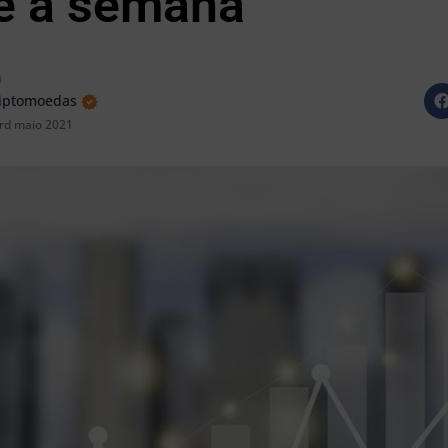
e a semana
a
riptomoedas
rd maio 2021