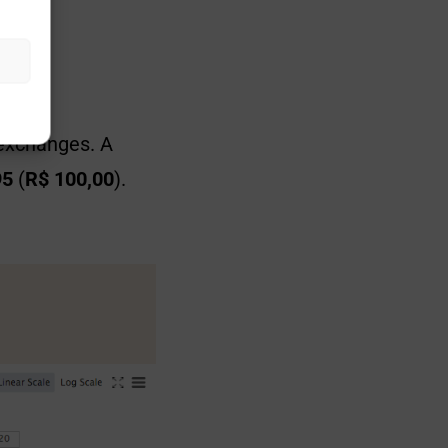
exchanges. A
95
(
R$ 100,00
).