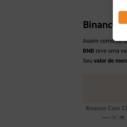
Binance C
Assim como na s
BNB
teve uma va
Seu
valor de mer