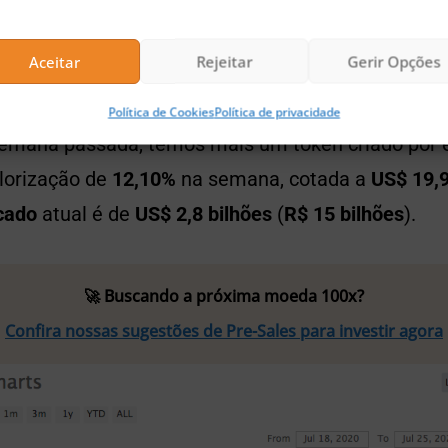
Gráfico Tezos
Aceitar
Rejeitar
Gerir Opções
oin (BNB)
Política de Cookies
Política de privacidade
emana passada, temos mais um token criado por 
lorização de
12,10%
na semana, cotada a
US$ 19,
cado
atual é de
US$ 2,8 bilhões
(
R$ 15 bilhões
).
🚀 Buscando a próxima moeda 100x?
Confira nossas sugestões de Pre-Sales para investir agora