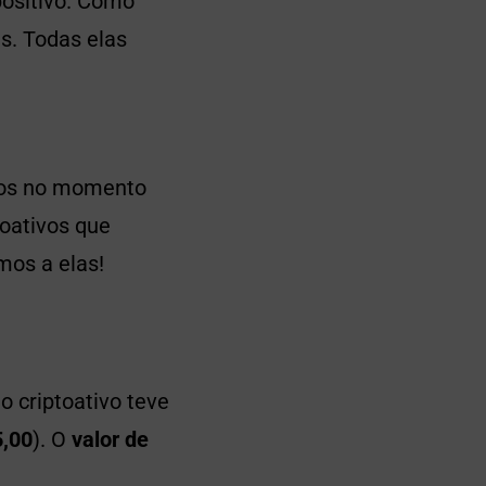
positivo. Como
s. Todas elas
ados no momento
toativos que
mos a elas!
o criptoativo teve
5,00
). O
valor de