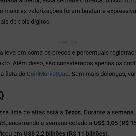
semana anterior, essa semana o mercado ficou no 
co maiores valorizações foram bastante expressiva
ais de dois dígitos.
Publicidade
ta leva em conta os preços e percentuais registr
xto. Além disso, são considerados apenas os crip
a lista do
CoinMarketCap
. Sem mais delongas, va
)
sa lista de altas está a
Tezos
. Durante a semana, 
6%
, encerrando a semana cotado a
US$ 3,05
(
R$ 1
ficou em
US$ 2,2 bilhões
(
R$ 11 bilhões
).