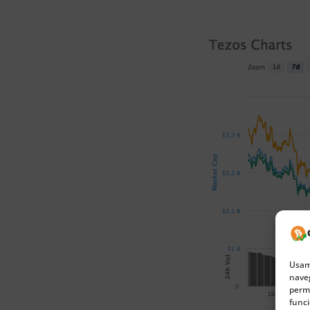
Usamo
naveg
permi
funci