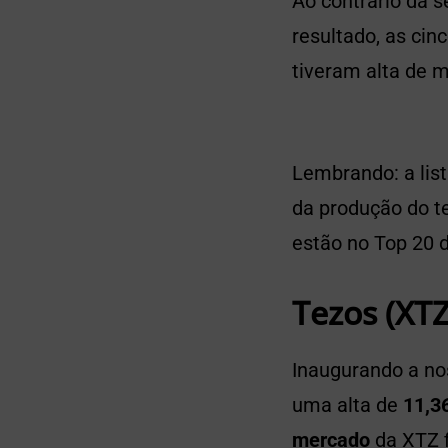
Ao contrário da 
resultado, as cin
tiveram alta de m
Lembrando: a lis
da produção do te
estão no Top 20 d
Tezos (XTZ
Inaugurando a nos
uma alta de
11,3
mercado
da XTZ 