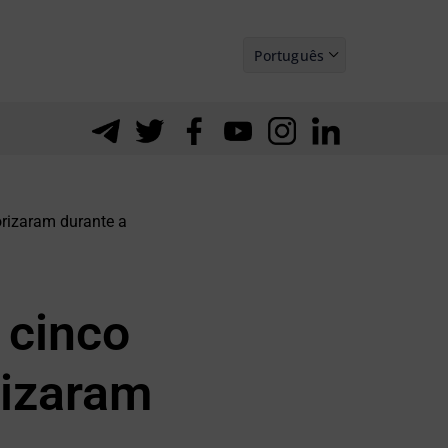
Português
Español
orizaram durante a
 cinco
rizaram