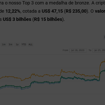
ra o nosso Top 3 com a medalha de bronze. A cri
 de
12,22%
, cotada a
US$ 47,15
(
R$ 235,00
). O
valo
os
US$ 3 bilhões
(
R$ 15 bilhões
).