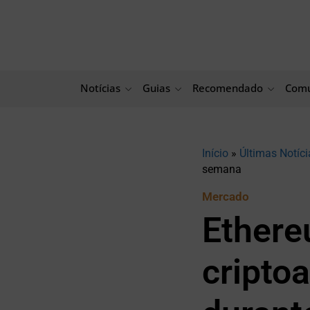
Ir
para
o
conteúdo
Notícias
Guias
Recomendado
Comu
Início
»
Últimas Notíci
semana
Mercado
Ethereu
cripto