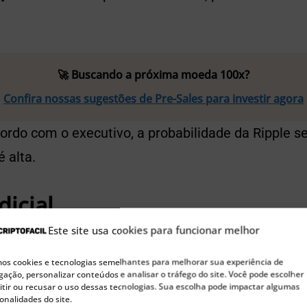
🚀 Buscando a próxima moeda 100x?
Confira nossas sugestões de Pre-Sales para investir agora
ordo com o executivo, a probabilidade da Ripple s
 alta.
dicial
Este site usa cookies para funcionar melhor
ouse, o governo estadunidense é o único que en
s cookies e tecnologias semelhantes para melhorar sua experiência de
o um token.
ação, personalizar conteúdos e analisar o tráfego do site. Você pode escolher
tir ou recusar o uso dessas tecnologias. Sua escolha pode impactar algumas
onalidades do site.