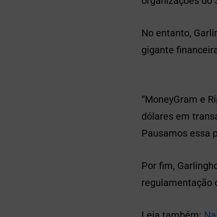
organizações do 
No entanto, Garl
gigante financei
“MoneyGram e Rip
dólares em trans
Pausamos essa par
Por fim, Garling
regulamentação 
Leia também:
Na