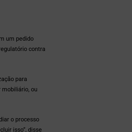
com um pedido
regulatório contra
zação para
 mobiliário, ou
diar o processo
uir isso”, disse