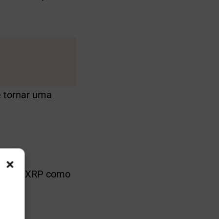
e tornar uma
xerga o XRP como