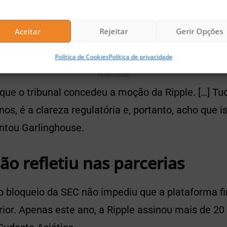
argumento, a Ripple solicitou a um juiz dos EUA q
levou a esta conclusão. Importante ressaltar que a
Aceitar
Rejeitar
Gerir Opções
oin
e
Ethereum
como commodities.
Política de Cookies
Política de privacidade
Publicidade
i que o tribunal concedeu a moção da Ripple. […] T
nos, é a clareza regulatória e, portanto, acho que 
ntou Garlinghouse.
o refletiu nas parcerias
o bloqueio da SEC não impediu que a plataforma f
rior. Apenas este ano, a Ripple assinou mais de 2