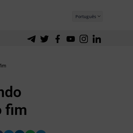
Português
Español
fim
ando
 fim