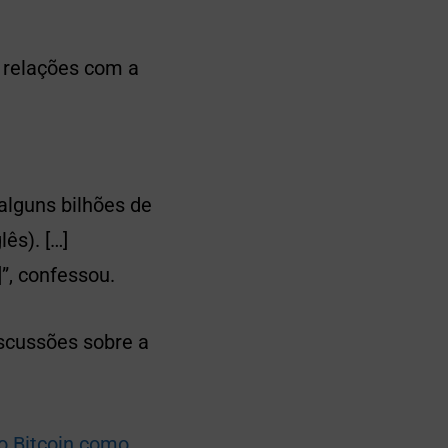
 relações com a
lguns bilhões de
ês). […]
”, confessou.
iscussões sobre a
o Bitcoin como