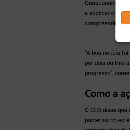
Questionando tal 
a explicar o que 
compreende
Bitc
“A boa notícia fo
por dois ou três a
progresso”, come
Como a açã
O CEO disse que 
parcerias no exte