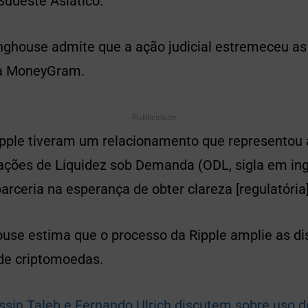
Sudeste Asiático.
inghouse admite que a ação judicial estremeceu as
ra MoneyGram.
Publicidade
ple tiveram um relacionamento que representou a
ações de Liquidez sob Demanda (ODL, sigla em ingl
ceria na esperança de obter clareza [regulatória]
house estima que o processo da Ripple amplie as d
de criptomoedas.
ssin Taleb e Fernando Ulrich discutem sobre uso d