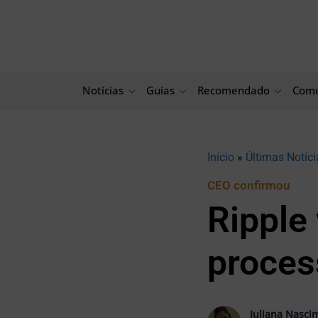
Ir
para
o
conteúdo
Notícias
Guias
Recomendado
Comu
Início
»
Últimas Notíci
CEO confirmou
Ripple 
proces
Juliana Nasci