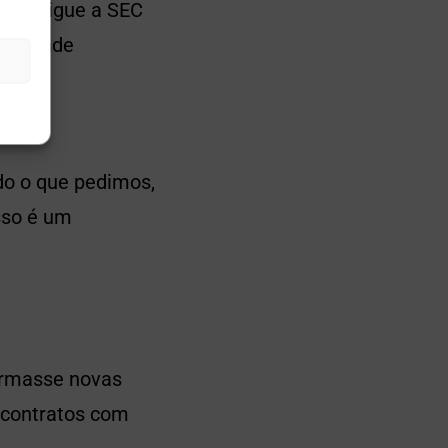
ue obrigue a SEC
 entidade
udo o que pedimos,
isso é um
irmasse novas
0 contratos com