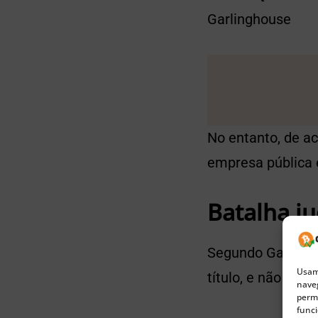
Garlinghouse
No entanto, de ac
empresa pública é
Batalha ju
Segundo Garlingh
Usamo
título, e não com
naveg
permi
funci