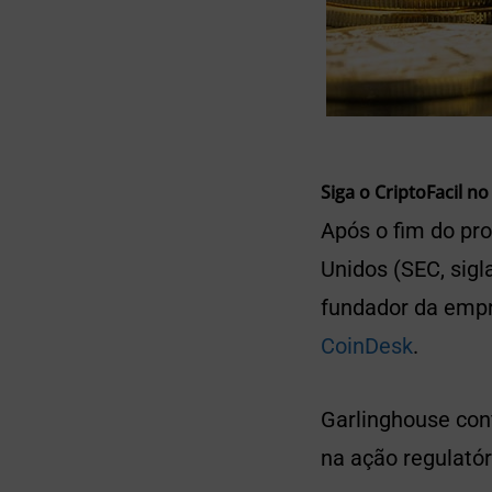
Siga o CriptoFacil no
Após o fim do pr
Unidos (SEC, sigla
fundador da empr
CoinDesk
.
Garlinghouse con
na ação regulatór