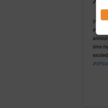
Sup sl
#1 laun
announc
time h
excited
#OPSu