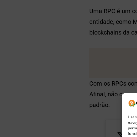
Uma RPC é um con
entidade, como M
blockchains da c
Com os RPCs com
Afinal, não cons
padrão.
Usamo
naveg
permi
funci