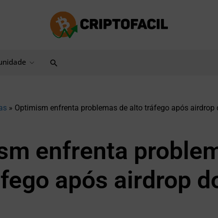
Pesquisar
nidade
as
»
Optimism enfrenta problemas de alto tráfego após airdrop
sm enfrenta proble
áfego após airdrop d