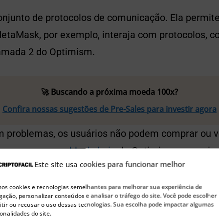
junto de protocolos de comunicação. Ela permite
etaMask, por exemplo, interaja com protocolos, 
amada 2 do Optimism.
🚀 Buscando a próxima moeda 100x?
Confira nossas sugestões de Pre-Sales para investir agora
 problemas, os usuários não podem comprar ou v
eguem acessar a
blockchain
do Optimism por meio d
Este site usa cookies para funcionar melhor
s cookies e tecnologias semelhantes para melhorar sua experiência de
ação, personalizar conteúdos e analisar o tráfego do site. Você pode escolher
tir ou recusar o uso dessas tecnologias. Sua escolha pode impactar algumas
onalidades do site.