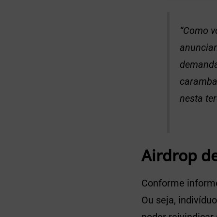
“Como vo
anunciam
demanda 
caramba,
nesta ter
Airdrop d
Conforme informo
Ou seja, indivíd
poder reivindicar