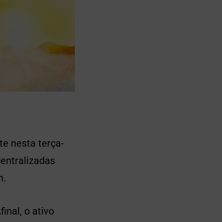
e nesta terça-
entralizadas
n.
nal, o ativo