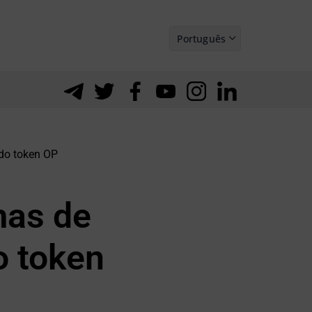
Português
Español
 do token OP
mas de
o token