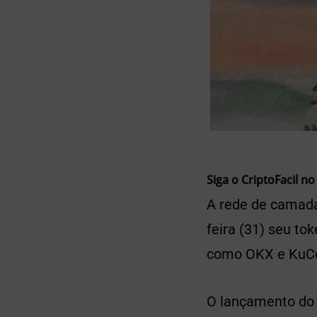
Siga o CriptoFacil no
A rede de camada
feira (31) seu to
como OKX e KuCoi
O lançamento do 