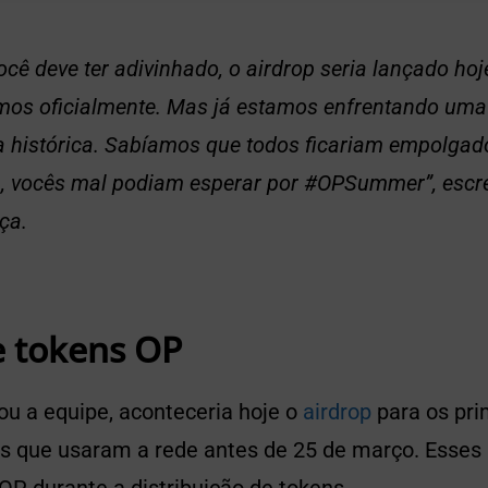
cê deve ter adivinhado, o airdrop seria lançado ho
os oficialmente. Mas já estamos enfrentando uma 
histórica. Sabíamos que todos ficariam empolgad
 vocês mal podiam esperar por #OPSummer”, escre
ça.
e tokens OP
u a equipe, aconteceria hoje o
airdrop
para os pri
uos que usaram a rede antes de 25 de março. Esses
 OP durante a distribuição de tokens.