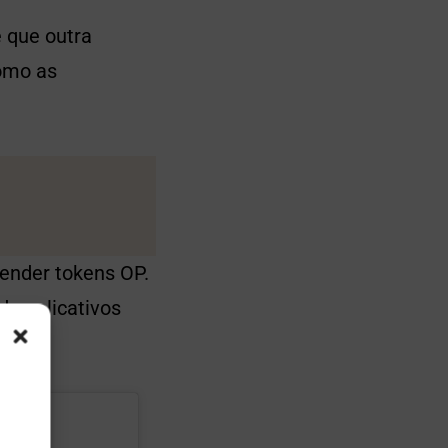
 que outra
como as
ender tokens OP.
e aplicativos