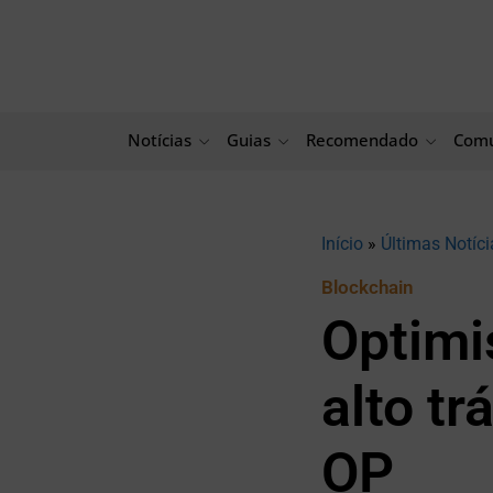
Ir
para
o
conteúdo
Notícias
Guias
Recomendado
Comu
Início
»
Últimas Notíci
Blockchain
Optimi
alto tr
OP