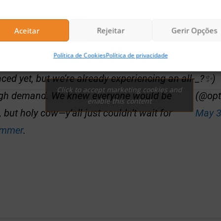
Aceitar
Rejeitar
Gerir Opções
euths—as you might have guessed, OP Drop
Política de Cookies
Política de privacidade
ches today. We have NOT officially
— Opt
ed yet, but we’re already experiencing an all-
_?✨)
Click to accept marketing cookies and
igh demand. We knew everyone would be
(@op
enable this content
, but holy cow—y’all just couldn’t wait for
May 3
mmer
.