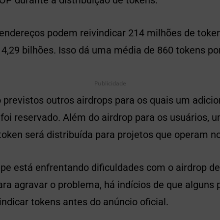
 endereços podem reivindicar 214 milhões de token
e 4,29 bilhões. Isso dá uma média de 860 tokens po
Publicidade
 previstos outros airdrops para os quais um adici
foi reservado. Além do airdrop para os usuários, 
token será distribuída para projetos que operam n
ipe está enfrentando dificuldades com o airdrop d
para agravar o problema, há indícios de que alguns 
ndicar tokens antes do anúncio oficial.