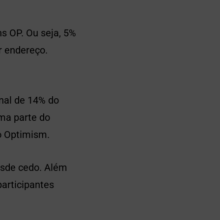
s OP. Ou seja, 5%
r endereço.
onal de 14% do
uma parte do
o Optimism.
esde cedo. Além
participantes