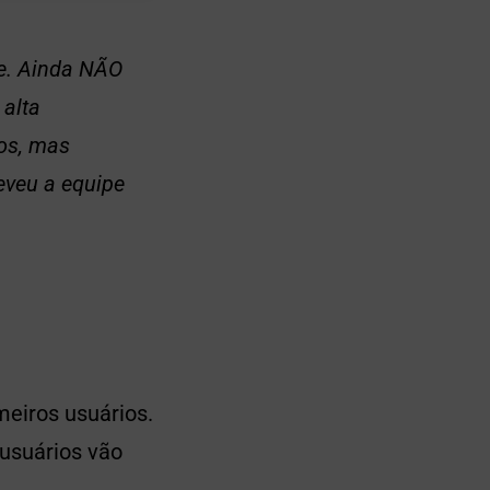
je. Ainda NÃO
alta
os, mas
veu a equipe
meiros usuários.
 usuários vão