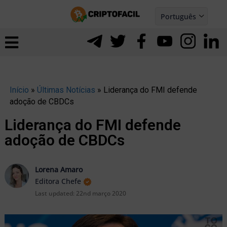
Ir
Português
para
Español
ernar
o
nu
conteúdo
Início
»
Últimas Notícias
»
Liderança do FMI defende
adoção de CBDCs
Liderança do FMI defende
adoção de CBDCs
Lorena Amaro
Editora Chefe
Last updated:
22nd março 2020
ernar