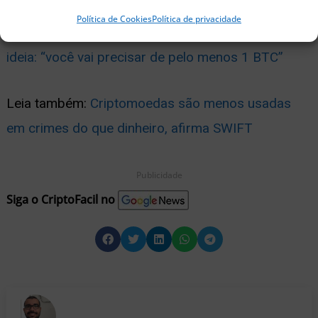
Política de Cookies
Política de privacidade
Leia também:
Antigo crítico do Bitcoin muda de
ideia: “você vai precisar de pelo menos 1 BTC”
Leia também:
Criptomoedas são menos usadas
em crimes do que dinheiro, afirma SWIFT
Publicidade
Siga o CriptoFacil no