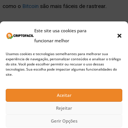
como o
Bitcoin
são mais fáceis de rastrear.
O IRS observou que o XMR está sendo usado por
Este site usa cookies para
grupos hackers como o Sodinokibi devido às suas
funcionar melhor
“questões de privacidade”.
Usamos cookies e tecnologias semelhantes para melhorar sua
experiência de navegação, personalizar conteúdos e analisar o tráfego
Recentemente, o IRS começou a
notificar
cidadãos
do site. Você pode escolher permitir ou recusar o uso dessas
tecnologias. Sua escolha pode impactar algumas funcionalidades do
que possam ter realizado transações suspeitas
site.
com criptomoedas.
Aceitar
Publicidade
Rejeitar
Leia também:
Carteira com R$ 3,6 bilhões em
Gerir Opções
Bitcoin é “tesouro” na mira de hackers