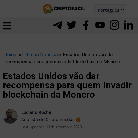
Ir
Português
para
Español
ernar
o
nu
conteúdo
Início
»
Últimas Notícias
»
Estados Unidos vão dar
recompensa para quem invadir blockchain da Monero
Estados Unidos vão dar
recompensa para quem invadir
blockchain da Monero
Luciano Rocha
Analista de Criptomoedas
Last updated:
11th setembro 2020
ernar