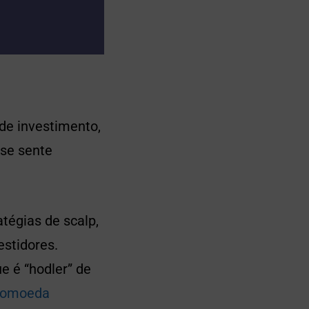
de investimento,
 se sente
tégias de scalp,
estidores.
e é “hodler” de
ptomoeda