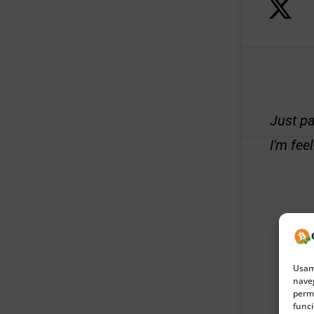
Just p
I'm fee
Usamo
naveg
permi
funci