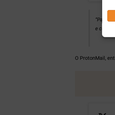
“Paguei 
e culpad
O ProtonMail, ent