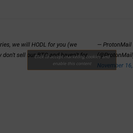
ies, we will HODL for you (we
— ProtonMail
y don't sell our BTC and haven't for
(@ProtonMail
Click to accept marketing cookies and
enable this content
November 16,