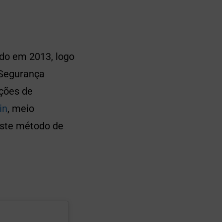
ado em 2013, logo
 Segurança
pções de
in
, meio
este método de