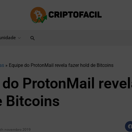
Pesquisar
nidade
as
»
Equipe do ProtonMail revela fazer hold de Bitcoins
 do ProtonMail revel
e Bitcoins
th novembro 2019