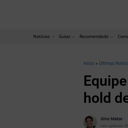
Ir
para
o
conteúdo
Notícias
Guias
Recomendado
Comu
Início
»
Últimas Notíci
Equipe
hold d
Gino Matos
Last updated:
18