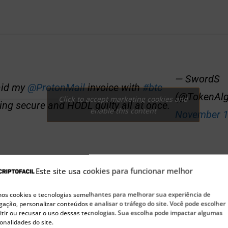
— SwordS
aid my
@ProtonMail
invoice with
#btc
(@TokenAlg
Click to accept marketing cookies and
ling secure and HODL guilty all at once.
enable this content
November 1
Este site usa cookies para funcionar melhor
s cookies e tecnologias semelhantes para melhorar sua experiência de
ação, personalizar conteúdos e analisar o tráfego do site. Você pode escolher
tir ou recusar o uso dessas tecnologias. Sua escolha pode impactar algumas
onalidades do site.