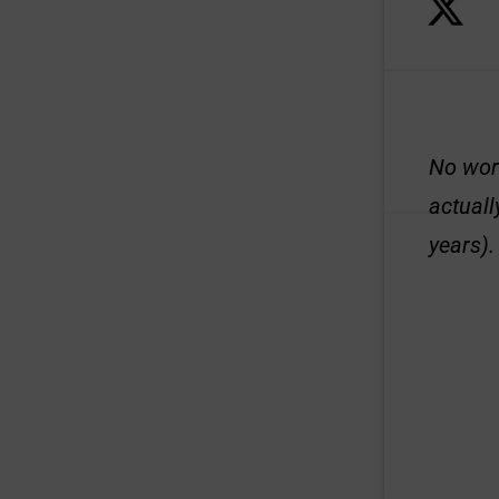
No worr
actuall
years).