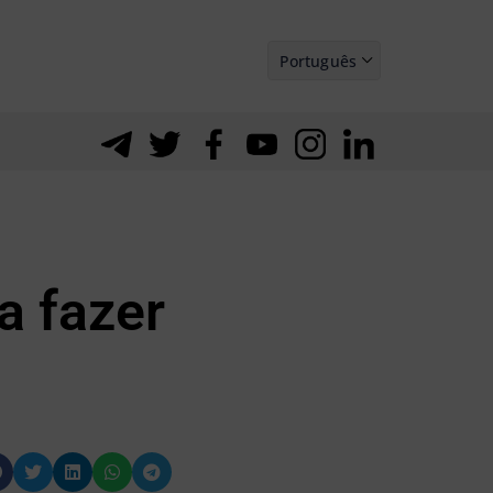
Português
Español
a fazer