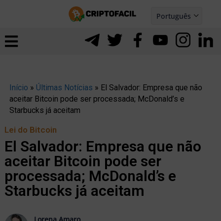
Ir
Português
para
Español
ernar
o
nu
conteúdo
Início
»
Últimas Notícias
»
El Salvador: Empresa que não
aceitar Bitcoin pode ser processada; McDonald’s e
Starbucks já aceitam
Lei do Bitcoin
El Salvador: Empresa que não
aceitar Bitcoin pode ser
processada; McDonald’s e
Starbucks já aceitam
ernar
Lorena Amaro