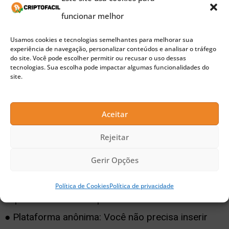
recompensados com até 7 BTC de bônus de boas-
funcionar melhor
vindas para os primeiros 4 depósitos.
● Conta em várias moedas: Desfrute de uma conta
Usamos cookies e tecnologias semelhantes para melhorar sua
experiência de navegação, personalizar conteúdos e analisar o tráfego
em várias moedas! Quer você tenha Ethereum
do site. Você pode escolher permitir ou recusar o uso dessas
tecnologias. Sua escolha pode impactar algumas funcionalidades do
(ETH) ou Bitcoin Cash, você apreciará que pode
site.
alternar entre qualquer uma das mais de 35
moedas com suporte em sua conta multimoeda.
Aceitar
● Apostas esportivas enormes: Queremos manter
Rejeitar
a experiência de apostas animada e interessante
Gerir Opções
para os fãs de todos os esportes. É por isso que a
1xBit tem uma grande seleção de eventos
Política de Cookies
Política de privacidade
esportivos com altas probabilidades!
● Plataforma anônima: Você não precisa inserir