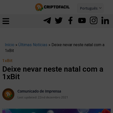
Ir
Português
para
Español
ernar
o
nu
conteúdo
Início
»
Últimas Notícias
»
Deixe nevar neste natal com a
1xBit
1xBit
Deixe nevar neste natal com a
1xBit
Comunicado de Imprensa
Last updated:
22nd dezembro 2021
ernar