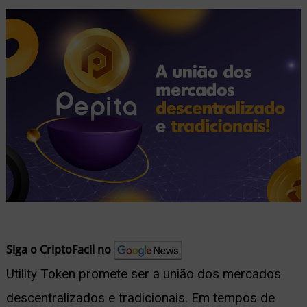
nu
ernar
nu
Siga o CriptoFacil no
Utility Token promete ser a união dos mercados
descentralizados e tradicionais. Em tempos de