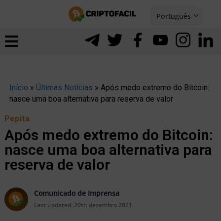
Ir
Português
para
Español
ernar
o
nu
conteúdo
Início
»
Últimas Notícias
»
Após medo extremo do Bitcoin:
nasce uma boa alternativa para reserva de valor
Pepita
Após medo extremo do Bitcoin:
nasce uma boa alternativa para
reserva de valor
Comunicado de Imprensa
ernar
Last updated:
20th dezembro 2021