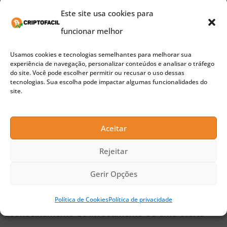
Telegram são os canais oficiais para você saber
Este site usa cookies para
de tudo em primeiro mão. Pepita, o Token
funcionar melhor
Dourado!
Usamos cookies e tecnologias semelhantes para melhorar sua
experiência de navegação, personalizar conteúdos e analisar o tráfego
do site. Você pode escolher permitir ou recusar o uso dessas
Publicidade
tecnologias. Sua escolha pode impactar algumas funcionalidades do
site.
Para mais informações acesse:
Site:
https://pepita.global
Aceitar
Telegram:
https://t.me/pepitaglobal
Rejeitar
Gerir Opções
Aviso:
este artigo tem a funcionalidade
exclusivamente informativa, não constitui
Política de Cookies
Política de privacidade
aconselhamento de investimento ou uma oferta