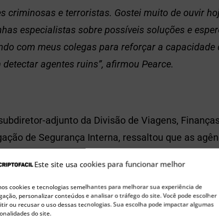
es criminosas e terroristas. Gostei muito de ouvir h
has especialistas sobre possíveis soluções e esper
ndo com meus colegas para reforçar a capacidade 
m detectar agentes ruins”, afirmou Pearce.
ubdiretor-adjunto da Divisão de Viagens, Finanças
tigação de Segurança Interna, ressaltou que as agê
es avanços que a tecnologia dos ativos digitais 
Este site usa cookies para funcionar melhor
s cookies e tecnologias semelhantes para melhorar sua experiência de
🚀 Buscando a próxima moeda 100x?
ação, personalizar conteúdos e analisar o tráfego do site. Você pode escolher
tir ou recusar o uso dessas tecnologias. Sua escolha pode impactar algumas
Confira nossas sugestões de Pre-Sales para investir agora
onalidades do site.