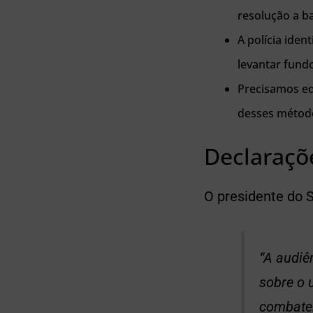
resolução a b
A polícia iden
levantar fundo
Precisamos eq
desses método
Declaraçõ
O presidente do S
“A audiê
sobre o 
combater