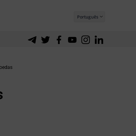
Português
Español
moedas
s