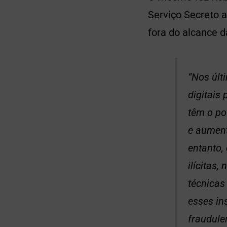
Serviço Secreto a
fora do alcance da
“Nos últ
digitais 
têm o po
e aument
entanto,
ilícitas
técnicas
esses in
fraudule