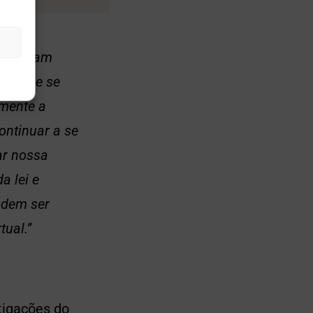
orcionam
ida que se
lmente a
ontinuar a se
ar nossa
a lei e
odem ser
tual.”
tigações do