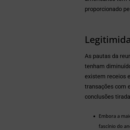
proporcionado pel
Legitimid
As pautas da reu
tenham diminuído
existem receios e
transações com e
conclusões tirada
Embora a maio
fascínio do an