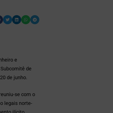
nheiro e
o Subcomitê de
 20 de junho.
 reuniu-se com o
o legais norte-
nto ilícito