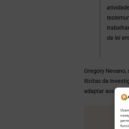
atividad
testemun
trabalha
da lei e
Gregory Nevano, s
Ilícitas da Inves
adaptar aos grand
Usamo
naveg
permi
funci