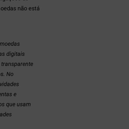
omoedas não está
s moedas
as digitais
e transparente
os. No
ividades
entas e
sos que usam
dades