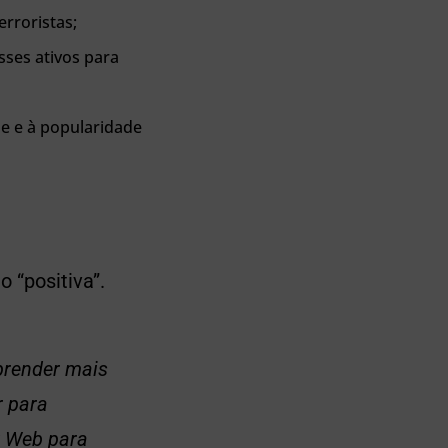
rroristas;
sses ativos para
e e à popularidade
 “positiva”.
prender mais
r para
k Web para