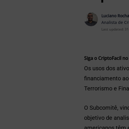
Luciano Roch
Analista de C
Last updated:
31
Siga o CriptoFacil no
Os usos dos ativo
financiamento ao
Terrorismo e Fina
O Subcomitê, vinc
objetivo de anali
americanos têm en