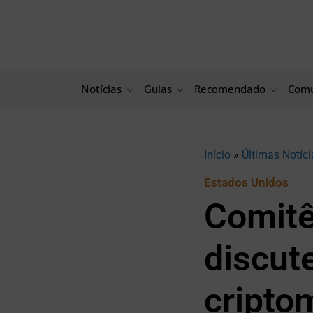
Ir
para
o
conteúdo
Notícias
Guias
Recomendado
Comu
Início
»
Últimas Notíci
Estados Unidos
Comitê
discute
cripto