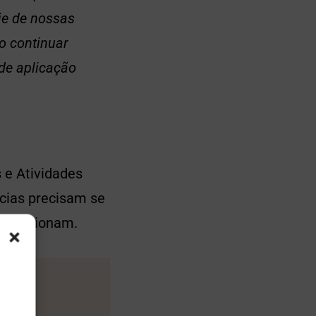
oje de nossas
o continuar
de aplicação
 e Atividades
ncias precisam se
proporcionam.