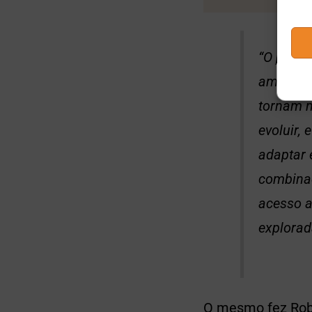
“O pseud
amplo us
tornam m
evoluir,
adaptar
combinaç
acesso a
explorad
O mesmo fez Rober