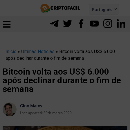
Ir
Português
para
Español
ernar
o
nu
conteúdo
Início
»
Últimas Notícias
»
Bitcoin volta aos US$ 6.000
após declinar durante o fim de semana
Bitcoin volta aos US$ 6.000
após declinar durante o fim de
semana
Gino Matos
Last updated:
30th março 2020
ernar