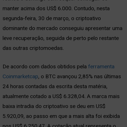
manter acima dos US$ 6.000. Contudo, nesta
ernar
segunda-feira, 30 de março, o criptoativo
nu
dominante do mercado conseguiu apresentar uma
leve recuperação, seguida de perto pelo restante
das outras criptomoedas.
De acordo com dados obtidos pela
ferramenta
Coinmarketcap
, o BTC avançou 2,85% nas últimas
24 horas contadas da escrita desta matéria,
atualmente cotado a US$ 6.328,04. A marca mais
baixa intradia do criptoativo se deu em US$
5.920,09, ao passo em que a mais alta foi exibida
nos US$ 6.250,47. A cotação atual representa o