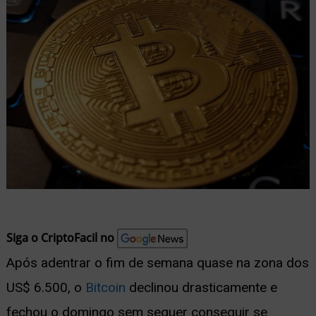
nu
ernar
nu
Siga o CriptoFacil no
Após adentrar o fim de semana quase na zona dos
US$ 6.500, o
Bitcoin
declinou drasticamente e
fechou o domingo sem sequer conseguir se