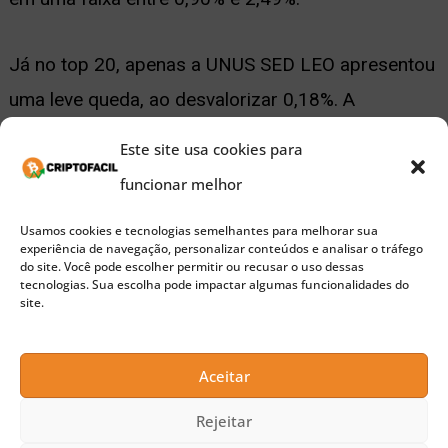
Já no top 20, apenas a UNUS SED LEO apresentou
uma leve queda, ao desvalorizar 0,18%. A
Crypto.com Coin demonstrou o maior avanço
Este site usa cookies para
disparado do grupo, valorizando 8,06%. Monero,
funcionar melhor
Stellar e Chainlink avançaram de forma expressiva,
Usamos cookies e tecnologias semelhantes para melhorar sua
saltando respectivamente 3,29%, 2,01% e 1,96%.
experiência de navegação, personalizar conteúdos e analisar o tráfego
do site. Você pode escolher permitir ou recusar o uso dessas
Os outros criptoativos do top 20 apresentaram
tecnologias. Sua escolha pode impactar algumas funcionalidades do
site.
ganhos de 0,46% a 1,50%.
Até o fechamento deste artigo, o valor total
Aceitar
do
mercado
de criptoativos era de US$ 177,1
Rejeitar
bilhões. A dominância do BTC está em 65,5%.