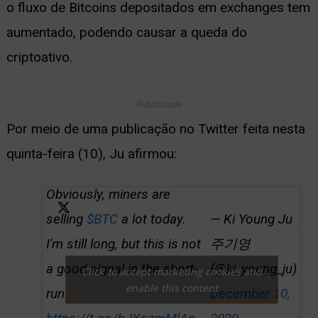
o fluxo de Bitcoins depositados em exchanges tem
aumentado, podendo causar a queda do
criptoativo.
Publicidade
Por meio de uma publicação no Twitter feita nesta
quinta-feira (10), Ju afirmou:
Obviously, miners are
— Ki Young Ju
selling
$BTC
a lot today.
주기영
I'm still long, but this is not
(@ki_young_ju)
a good signal in the short-
Click to accept marketing cookies and
enable this content
December 10,
run.