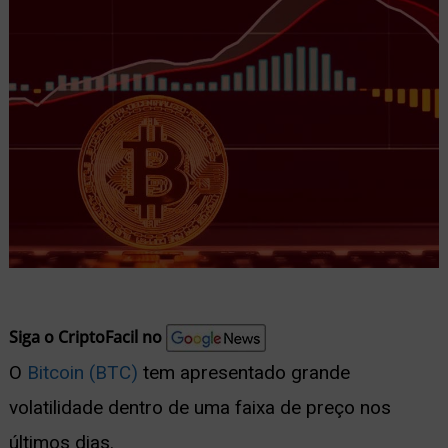
nu
ernar
nu
Siga o CriptoFacil no
O
Bitcoin (BTC)
tem apresentado grande
volatilidade dentro de uma faixa de preço nos
últimos dias.