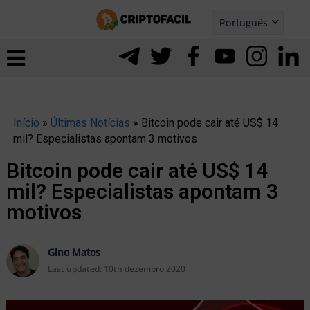
Ir
Português
para
Español
ernar
o
nu
conteúdo
Início
»
Últimas Notícias
»
Bitcoin pode cair até US$ 14
mil? Especialistas apontam 3 motivos
Bitcoin pode cair até US$ 14
mil? Especialistas apontam 3
motivos
Gino Matos
Last updated:
10th dezembro 2020
ernar