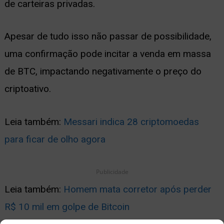
de carteiras privadas.
Apesar de tudo isso não passar de possibilidade,
uma confirmação pode incitar a venda em massa
de BTC, impactando negativamente o preço do
criptoativo.
Leia também:
Messari indica 28 criptomoedas
para ficar de olho agora
Publicidade
Leia também:
Homem mata corretor após perder
R$ 10 mil em golpe de Bitcoin