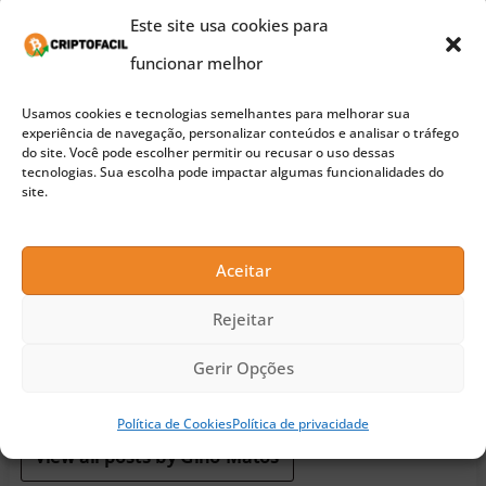
Este site usa cookies para
Leia também:
Veterana das criptomoedas dá dicas
funcionar melhor
para melhorar investimentos
Usamos cookies e tecnologias semelhantes para melhorar sua
experiência de navegação, personalizar conteúdos e analisar o tráfego
Siga o CriptoFacil no
do site. Você pode escolher permitir ou recusar o uso dessas
tecnologias. Sua escolha pode impactar algumas funcionalidades do
site.
Aceitar
Rejeitar
Gino Matos
Gerir Opções
Tenho 28 anos, sou formado em Direito e acabei fascinado
pelas criptomoedas, ramo no qual trabalho há três anos.
Política de Cookies
Política de privacidade
View all posts by Gino Matos