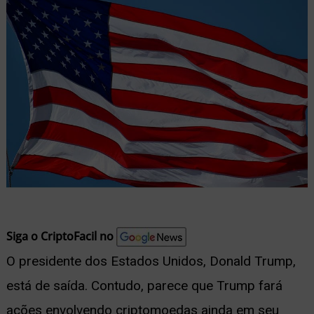
nu
ernar
nu
Siga o CriptoFacil no
O presidente dos Estados Unidos, Donald Trump,
está de saída. Contudo, parece que Trump fará
ações envolvendo criptomoedas ainda em seu