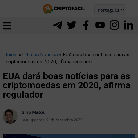
Ir
Português
para
Español
ernar
o
nu
conteúdo
Início
»
Últimas Notícias
»
EUA dará boas notícias para as
criptomoedas em 2020, afirma regulador
EUA dará boas notícias para as
criptomoedas em 2020, afirma
regulador
Gino Matos
Last updated:
04th dezembro 2020
ernar