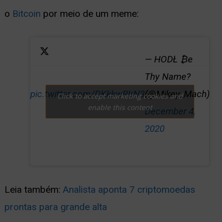
o
Bitcoin
por meio de um meme:
— HODŁ ₿e
Thy Name?
pic.twitter.com/DKkkwRIrN3
(@Mikey_Mach)
Click to accept marketing cookies and
enable this content
December 4,
2020
Leia também:
Analista aponta 7 criptomoedas
prontas para grande alta