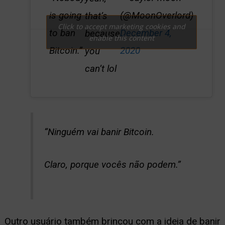
is going
(@MoonOverlord)
that’s
Click to accept marketing cookies and
to ban
December 4,
because
enable this content
Bitcoin.”
2020
you
can’t lol
“Ninguém vai banir Bitcoin.
Claro, porque vocês não podem.”
Outro usuário também brincou com a ideia de banir