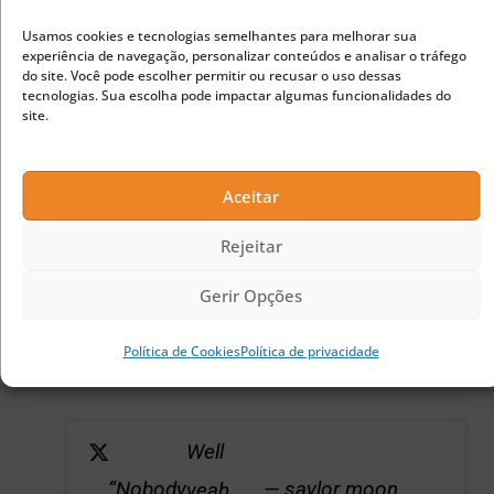
Usamos cookies e tecnologias semelhantes para melhorar sua
experiência de navegação, personalizar conteúdos e analisar o tráfego
Contudo, para alguns entusiastas, os Estados
do site. Você pode escolher permitir ou recusar o uso dessas
tecnologias. Sua escolha pode impactar algumas funcionalidades do
Unidos estão se aproximando das criptomoedas
site.
pois não podem combate-las.
Aceitar
“Saylor Moon”, conhecido trader de criptomoedas
Rejeitar
no Twitter, brincou com a afirmação de que “não
Gerir Opções
haverá banimento do BTC”:
Política de Cookies
Política de privacidade
Publicidade
Well
“Nobody
— saylor moon
yeah,