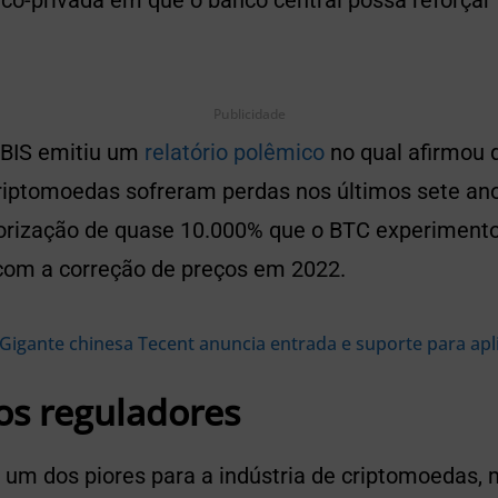
co-privada em que o banco central possa reforçar
Publicidade
 BIS emitiu um
relatório polêmico
no qual afirmou 
riptomoedas sofreram perdas nos últimos sete anos
alorização de quase 10.000% que o BTC experimen
om a correção de preços em 2022.
Gigante chinesa Tecent anuncia entrada e suporte para ap
os reguladores
i um dos piores para a indústria de criptomoedas,