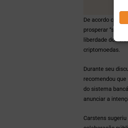
De acordo com Ca
prosperar “sob ci
liberdade dos ci
criptomoedas.
Durante seu disc
recomendou que a
do sistema bancá
anunciar a intençã
Carstens sugeriu