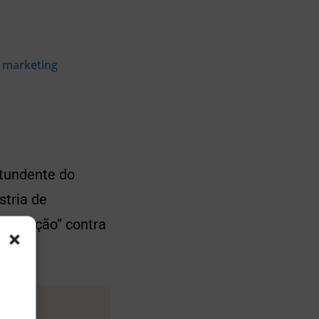
e marketing
tundente do
tria de
“proteção” contra