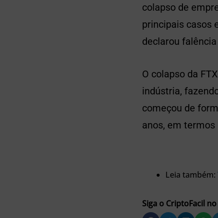
colapso de empres
principais casos 
declarou falênci
O colapso da FT
indústria, fazend
começou de forma
anos, em termos 
Leia também:
Siga o CriptoFacil no