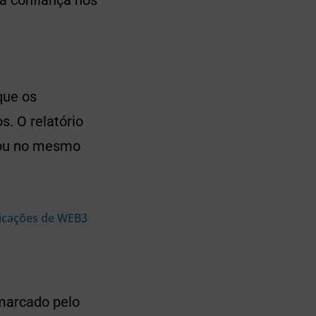
 a confiança nos
que os
. O relatório
tou no mesmo
licações de WEB3
 marcado pelo