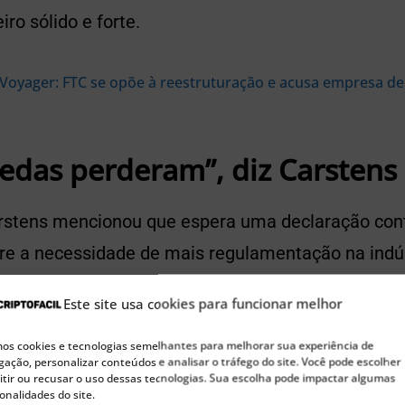
ro sólido e forte.
Voyager: FTC se opõe à reestruturação e acusa empresa d
edas perderam”, diz Carstens
arstens mencionou que espera uma declaração con
re a necessidade de mais regulamentação na indús
bjetivo, conforme explicou, é dar mais controle e 
Este site usa cookies para funcionar melhor
s cookies e tecnologias semelhantes para melhorar sua experiência de
ação, personalizar conteúdos e analisar o tráfego do site. Você pode escolher
tir ou recusar o uso dessas tecnologias. Sua escolha pode impactar algumas
🚀 Buscando a próxima moeda 100x?
onalidades do site.