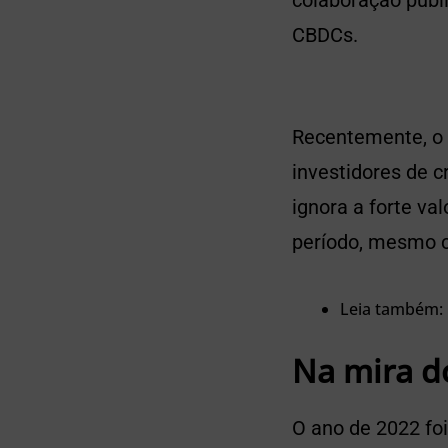
colaboração públi
CBDCs.
Recentemente, o
investidores de c
ignora a forte v
período, mesmo c
Leia também:
Na mira d
O ano de 2022 fo