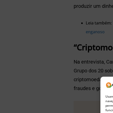
produzir um dinhei
Leia também:
enganoso
“Criptomo
Na entrevista, C
Grupo dos 20 sob
criptomoedas. O o
fraudes e golpes.
Usamo
naveg
permi
funci