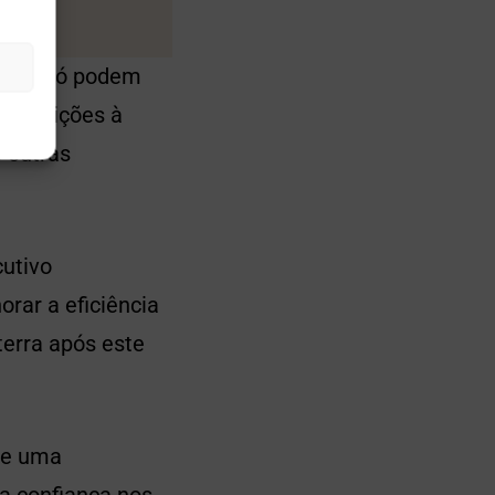
s que só podem
 restrições à
 outras
cutivo
rar a eficiência
erra após este
de uma