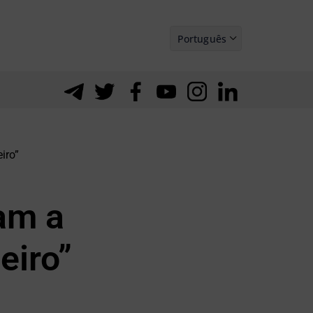
Português
Español
iro”
am a
eiro”