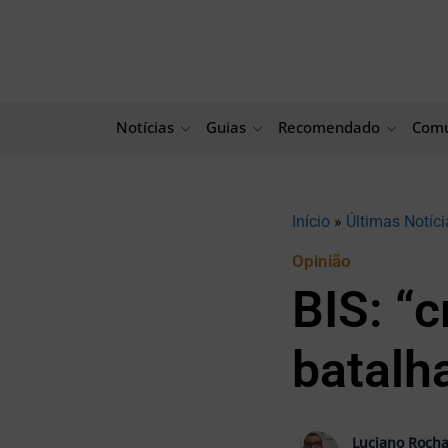
Ir
para
o
conteúdo
Notícias
Guias
Recomendado
Comu
Início
»
Últimas Notíci
Opinião
BIS: “
batalha
Luciano Roch