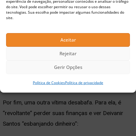
experiência de navegação, personalizar conteúdos e analisar o tráfego
muito nisso. Hoje, infelizmente, essa
do site. Você pode escolher permitir ou recusar o uso dessas
tecnologias. Sua escolha pode impactar algumas funcionalidades do
é uma praga que se espalha pelo
site.
Brasil. Não aceite lucros mensais que
vão de 20%, 30%, 40% até 50%. Você
Aceitar
vai sentir que tá prosperando, mas no
Rejeitar
fundo você vai tomar um belo de um
Gerir Opções
golpe
.”
Política de Cookies
Política de privacidade
Por fim, uma outra vítima desabafa. Para ela, é
“revoltante” perder suas finanças e ver Deivanir
Santos “esbanjando dinheiro”: