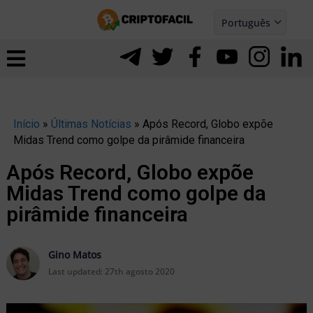
Ir
Português
para
Español
ernar
o
nu
conteúdo
Início
»
Últimas Notícias
»
Após Record, Globo expõe
Midas Trend como golpe da pirâmide financeira
Após Record, Globo expõe
Midas Trend como golpe da
pirâmide financeira
Gino Matos
Last updated:
27th agosto 2020
ernar