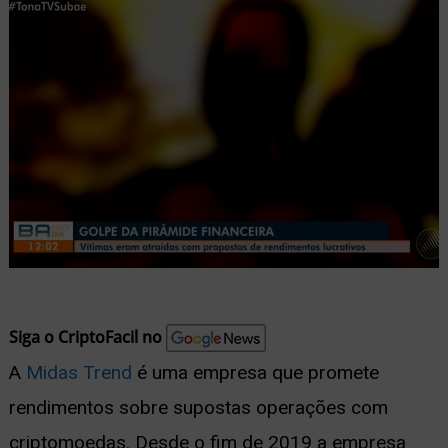
nu
ernar
nu
Siga o CriptoFacil no
A
Midas Trend
é uma empresa que promete
rendimentos sobre supostas operações com
criptomoedas. Desde o fim de 2019 a empresa