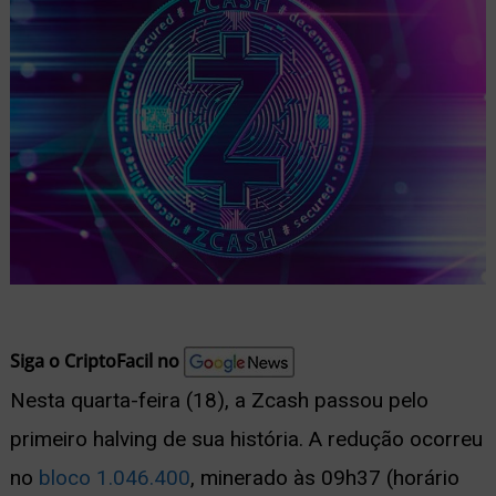
nu
ernar
nu
Siga o CriptoFacil no
Nesta quarta-feira (18), a Zcash passou pelo
primeiro halving de sua história. A redução ocorreu
no
bloco 1.046.400
, minerado às 09h37 (horário