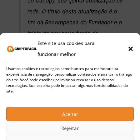
do Canopy, sua quinta atualização de
rede. O título desta atualização é o
fim da Recompensa do Fundador e o
início de seu novo fundo de
Este site usa cookies para
desenvolvimento.”
funcionar melhor
Usamos cookies e tecnologias semelhantes para melhorar sua
experiência de navegação, personalizar conteúdos e analisar o tráfego
Após a atualização, os mineradores continuarão a
do site. Você pode escolher permitir ou recusar o uso dessas
tecnologias. Sua escolha pode impactar algumas funcionalidades do
receber 80% das recompensas do bloco. Mas os
site.
20% restantes serão divididos de forma diferente:
Aceitar
8% para o Fundo de Subsídios Principais;
Rejeitar
7% para a ECC;