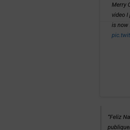
Merry 
video I
is now 
pic.tw
“Feliz N
publique