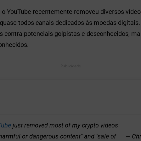
, o YouTube recentemente removeu diversos víde
quase todos canais dedicados às moedas digitais.
s contra potenciais golpistas e desconhecidos, m
onhecidos.
Publicidade
ube
just removed most of my crypto videos
"harmful or dangerous content" and "sale of
— Ch