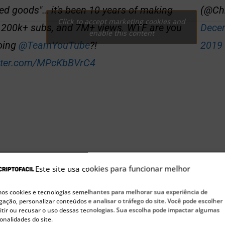
ed goods"… it's been 10 years of making
(@Ch
Click to accept marketing cookies and
, 200k+ subs, and 7M+ views. WTF are you
Dece
enable this content
oing
@TeamYouTube
?!
2019
itter.com/MPcKbBVrC4
Este site usa cookies para funcionar melhor
be removeu a maior parte dos meus vídeos relacio
s cookies e tecnologias semelhantes para melhorar sua experiência de
ação, personalizar conteúdos e analisar o tráfego do site. Você pode escolher
edas, citando conteúdo perigoso ou danoso, além 
tir ou recusar o uso dessas tecnologias. Sua escolha pode impactar algumas
onalidades do site.
 regulamentados. São 10 anos produzindo vídeos, 