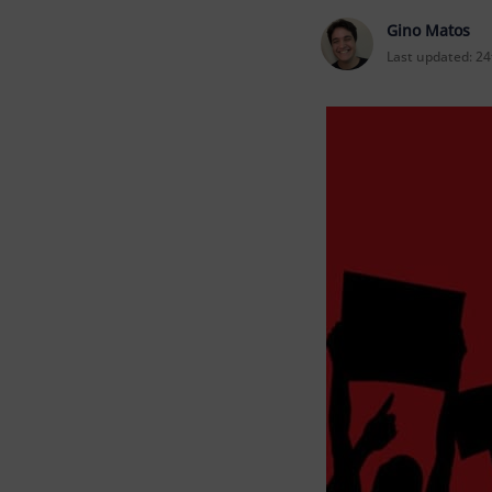
Gino Matos
Last updated:
24