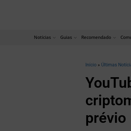
Ir
para
o
conteúdo
Notícias
Guias
Recomendado
Comu
Início
»
Últimas Notíci
YouTub
cripto
prévio