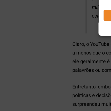
mil insc
estão fa
Claro, o YouTube
a menos que o co
ele geralmente é
palavrões ou com
Entretanto, embo
políticas e deci
surpreendeu muit