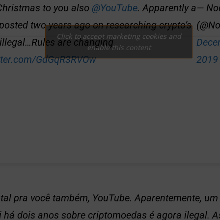
Christmas to you also
@YouTube
. Apparently a
— Nod
 posted two years ago on researching crypto’s
(@No
Click to accept marketing cookies and
illegal…Rules are changing
Dece
enable this content
itter.com/GdGqR3RVOw
2019
atal pra você também, YouTube. Aparentemente, um 
i há dois anos sobre criptomoedas é agora ilegal. A