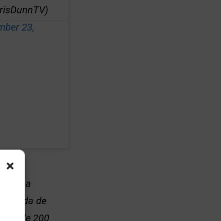
risDunnTV)
mber 23,
nados a
de venda de
mais de 200