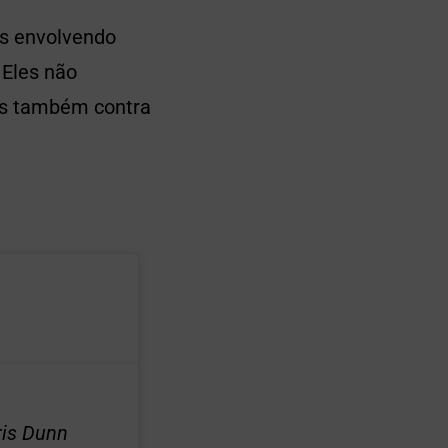
os envolvendo
 Eles não
as também contra
ris Dunn