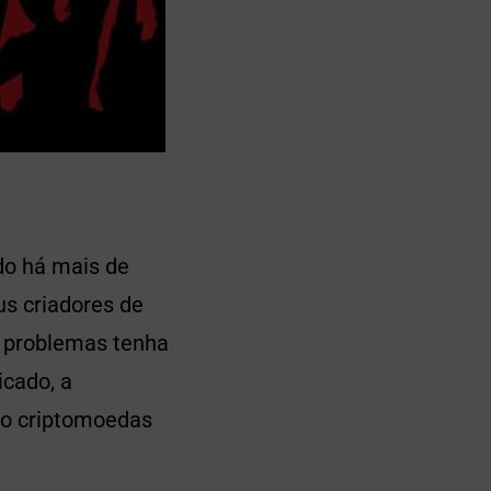
do há mais de
us criadores de
s problemas tenha
icado, a
do criptomoedas