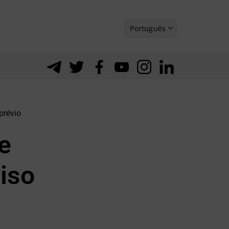
Português
Español
prévio
e
iso