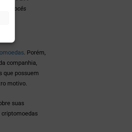
iabos vocês
tomoedas
. Porém,
 da companhia,
os que possuem
ro motivo.
obre suas
o criptomoedas