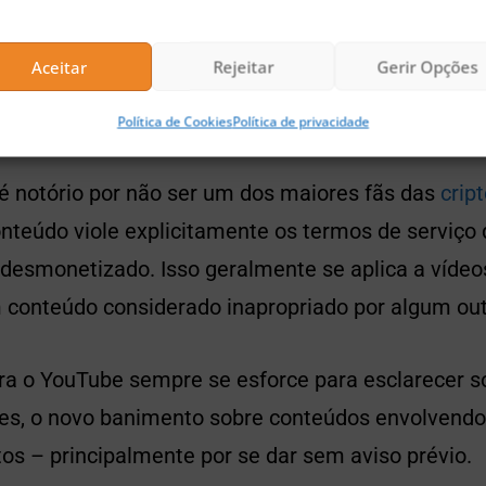
ritos e mais de 7 milhões de visualizações. O que d
Aceitar
Rejeitar
Gerir Opções
zendo, YouTube?”
Política de Cookies
Política de privacidade
 é notório por não ser um dos maiores fãs das
crip
nteúdo viole explicitamente os termos de serviço
 desmonetizado. Isso geralmente se aplica a víde
 conteúdo considerado inapropriado por algum out
ra o YouTube sempre se esforce para esclarecer s
sões, o novo banimento sobre conteúdos envolvend
os – principalmente por se dar sem aviso prévio.