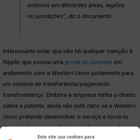
externos em diferentes áreas, regiões
ou jurisdições”, diz o documento.
Interessante notar que não há qualquer menção à
Ripple, que possui uma
prova de conceito
em
andamento com a Western Union justamente para
um sistema de transferência/pagamento
transfronteiriço. Embora a empresa tenha o direito
sobre a patente, ainda não está claro se a Western
Union pretende desenvolver o serviço e torná-lo
disponível aos seus clientes, ainda mais tendo em
Este site usa cookies para
vista que o CEO da empresa,
Hikmet Ersek
,