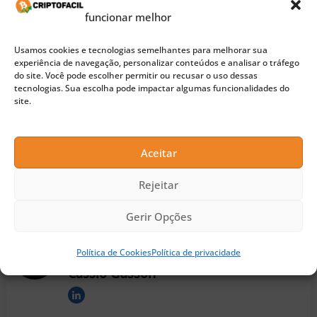
funcionar melhor
afirmou recentemente,não ter ficado
impressionado com os primeiros testes
Usamos cookies e tecnologias semelhantes para melhorar sua
experiência de navegação, personalizar conteúdos e analisar o tráfego
envolvendo operações transfronteiriças e
do site. Você pode escolher permitir ou recusar o uso dessas
tecnologias. Sua escolha pode impactar algumas funcionalidades do
criptomoedas.
site.
Siga o CriptoFacil no
Aceitar
Rejeitar
Gerir Opções
Política de Cookies
Política de privacidade
Cassio Gusson