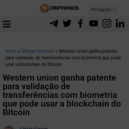
Ir
Português
para
Español
ernar
o
nu
conteúdo
Início
»
Últimas Notícias
»
Western union ganha patente
para validação de transferências com biometria que pode
usar a blockchain do Bitcoin
Western union ganha patente
para validação de
transferências com biometria
que pode usar a blockchain do
Bitcoin
ernar
Cassio Gusson