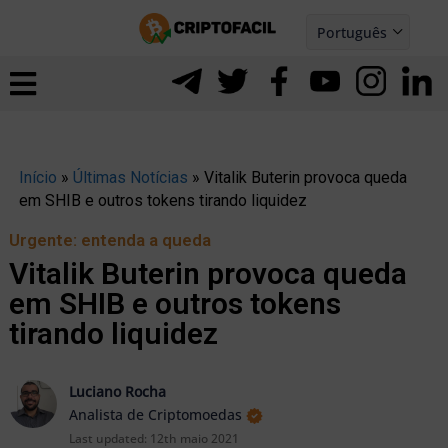
Ir
Português
para
Español
ernar
o
nu
conteúdo
Início
»
Últimas Notícias
»
Vitalik Buterin provoca queda
em SHIB e outros tokens tirando liquidez
Urgente: entenda a queda
Vitalik Buterin provoca queda
em SHIB e outros tokens
tirando liquidez
Luciano Rocha
Analista de Criptomoedas
ernar
Last updated:
12th maio 2021