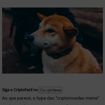
nu
ernar
nu
Siga o CriptoFacil no
Ao que parece, o hype das “criptomoedas meme”