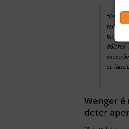
“Os inve
racional
blockcha
dólares.
específi
se funci
Wenger é 
deter ape
Wenger foi um do