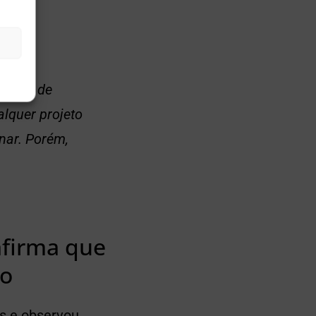
e a
ilhões de
alquer projeto
nar. Porém,
afirma que
do
os e observou