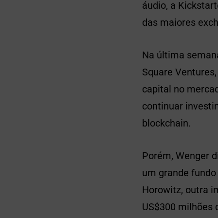
áudio, a Kicksta
das maiores exch
Na última semana
Square Ventures,
capital no merca
continuar invest
blockchain.
Porém, Wenger dis
um grande fundo 
Horowitz, outra i
US$300 milhões 