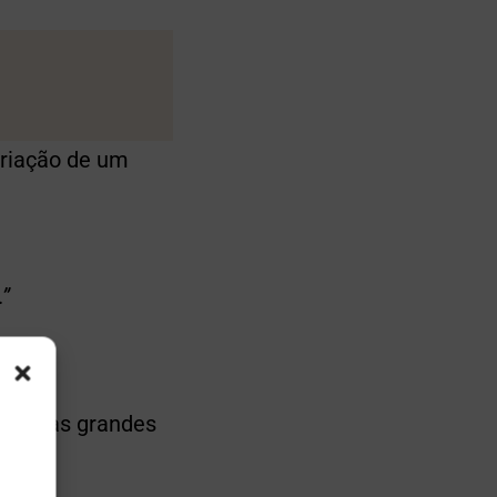
criação de um
”
istir às grandes