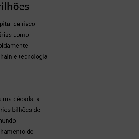
rilhões
ital de risco
nárias como
apidamente
hain e tecnologia
 uma década, a
rios bilhões de
 mundo
ilhamento de