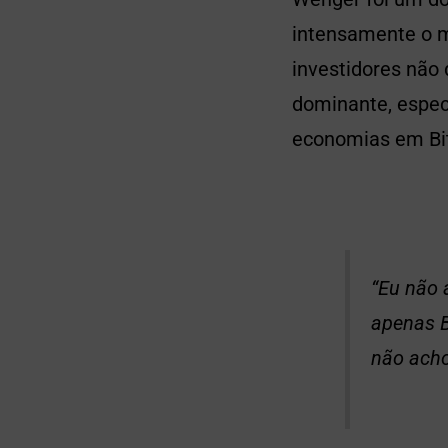
intensamente o m
investidores não
dominante, espec
economias em Bit
“Eu não 
apenas B
não acho