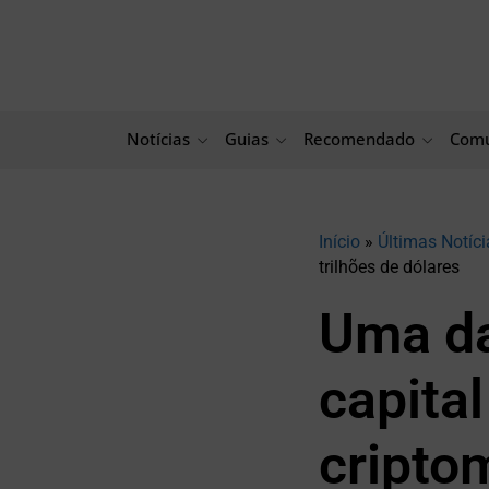
Ir
para
o
conteúdo
Notícias
Guias
Recomendado
Comu
Início
»
Últimas Notíci
trilhões de dólares
Uma da
capital
cripto