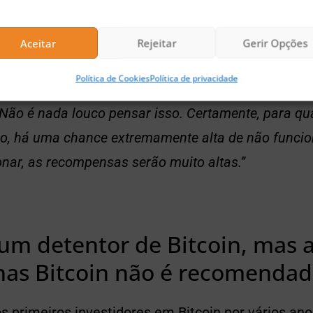
stidores estão investindo muito dinheiro neste setor
Aceitar
Rejeitar
Gerir Opções
mente, porque acho que as pessoas estão vendo qu
Política de Cookies
Política de privacidade
in vencedora pode valer um trilhão, ou um par de tr
 Não é nada louco pensar isso. Certamente, para qu
co, há uma chance extremamente alta de não funcio
onar, as recompensas serão muito altas.”
um detentor de Bitcoin, mas 
nas Bitcoin não é recomenda
s primeiros investidores em Bitcoin por vários an