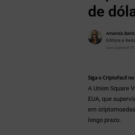
de dól
Amanda Basti
Editora e Red
Last updated:
01
Siga o CriptoFacil no
A Union Square V
EUA, que supervis
em criptomoedas 
longo prazo.