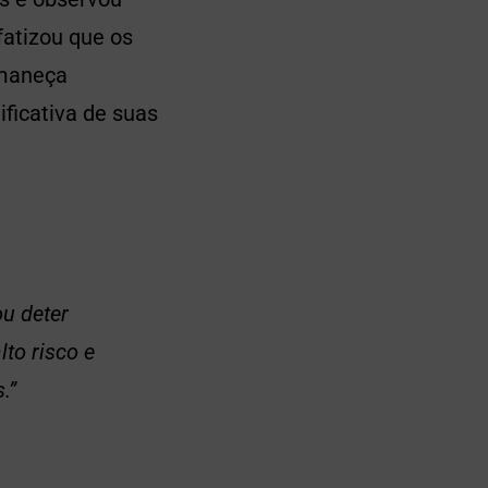
atizou que os
rmaneça
ficativa de suas
ou deter
to risco e
.”