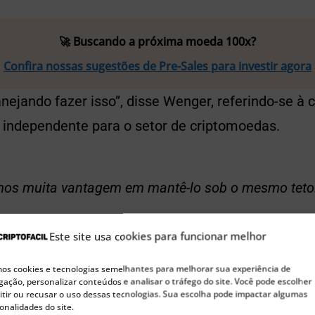
🚀 Buscando a próxima moeda 100x?
Confira nossas sugestões de Pre-Sales para investir agora
ejando fazer isso”, disse Wenger, referindo-se à 
 independente para o setor de criptomoedas.
os muita vantagem em mantê-lo sob o mesmo teto.
Este site usa cookies para funcionar melhor
ou que qualquer criptomoeda que sobreviver e res
s cookies e tecnologias semelhantes para melhorar sua experiência de
ação, personalizar conteúdos e analisar o tráfego do site. Você pode escolher
ão no futuro valerá vários trilhões de dólares.
tir ou recusar o uso dessas tecnologias. Sua escolha pode impactar algumas
onalidades do site.