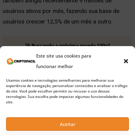
também atingiu recentemente 9 milhões de
usuários ativos por mês, fazendo sua base de
usuários crescer 12,5% de um mês a outro.
🚀 Buscando a próxima moeda 100x?
Este site usa cookies para
Confira nossas sugestões de Pre-Sales para investir
funcionar melhor
agora
Usamos cookies e tecnologias semelhantes para melhorar sua
Com a série de notícias positivas, o BAT avançou
experiência de navegação, personalizar conteúdos e analisar o tráfego
do site. Você pode escolher permitir ou recusar o uso dessas
7% nas últimas 24 horas. O token está agora
tecnologias. Sua escolha pode impactar algumas funcionalidades do
site.
cotado a US$0,262 — um aumento de mais de 21%
em comparação ao mês passado.
Aceitar
A ambição do Brave não para com o BAT e seu