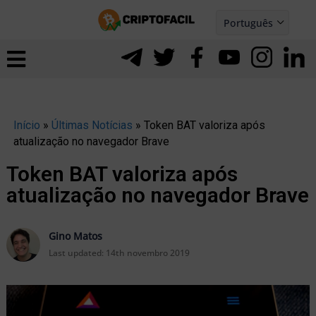
Ir
Português
para
Español
ernar
o
nu
conteúdo
Início
»
Últimas Notícias
»
Token BAT valoriza após
atualização no navegador Brave
Token BAT valoriza após
atualização no navegador Brave
Gino Matos
Last updated:
14th novembro 2019
ernar