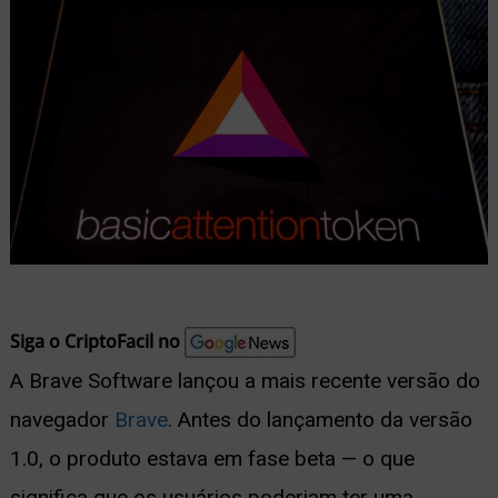
nu
ernar
nu
Siga o CriptoFacil no
A Brave Software lançou a mais recente versão do
navegador
Brave
. Antes do lançamento da versão
1.0, o produto estava em fase beta — o que
significa que os usuários poderiam ter uma