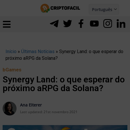
Ir
Português
para
Español
ernar
o
nu
conteúdo
Início
»
Últimas Notícias
»
Synergy Land: o que esperar do
próximo aRPG da Solana?
bGames
Synergy Land: o que esperar do
próximo aRPG da Solana?
Ana Eiterer
Last updated:
21st novembro 2021
ernar