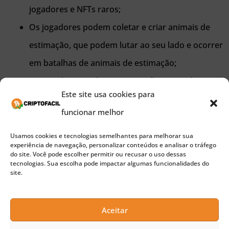
jogadores e NFTs raros;
Os jogadores podem coletar e criar animais de
estimação, que podem lutar ao seu lado e ocorrer
em batalhas de animais de estimação;
Os jogadores podem comprar ilhas privadas para
Este site usa cookies para
construir um negócio ou casa;
funcionar melhor
Estações de artesanato permitirão aos jogadores
construir seus próprios NFTs;
Usamos cookies e tecnologias semelhantes para melhorar sua
experiência de navegação, personalizar conteúdos e analisar o tráfego
do site. Você pode escolher permitir ou recusar o uso dessas
Roadmap
tecnologias. Sua escolha pode impactar algumas funcionalidades do
site.
De acordo com as informações do Litepaper da
Aceitar
desenvolvedora, podemos esperar o jogo em