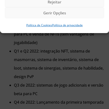
quatro etapas principais.
Rejeitar
Gerir Opções
Publicidade
Quarto trimestre de 2021: lançamento de demo
Política de Cookies
Política de privacidade
para PC e venda de NFTs (tem vantagens de
jogabilidade)
Q1 e Q2 2022: integração NFT, sistema de
masmorras, sistema de inventário, sistema de
loot, sistema de sinergias, sistema de habilidade,
design PvP
Q3 de 2022: sistemas de jogo adicionais e versão
beta para PC
Q4 de 2022: Lançamento da primeira temporada