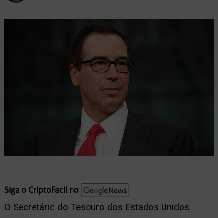
nu
ernar
nu
Siga o CriptoFacil no
O Secretário do Tesouro dos Estados Unidos