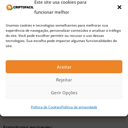
criticou os senadores dos Estados Unidos por
Este site usa cookies para
solicitarem a Stripe, Mastercard e Visa que
funcionar melhor
deixassem a Libra – conforme recentemente
Usamos cookies e tecnologias semelhantes para melhorar sua
noticiado pelo
CriptoFácil
. De acordo com a
experiência de navegação, personalizar conteúdos e analisar o tráfego
do site. Você pode escolher permitir ou recusar o uso dessas
Cointelegraph
, em resposta a isso, Armstrong
tecnologias. Sua escolha pode impactar algumas funcionalidades do
site.
descreveu a atitude como “anti-americana” por
meio de uma
mensagem
em seu Twitter no último
Aceitar
final de semana.
Rejeitar
Gerir Opções
🚀 Buscando a próxima moeda 100x?
Confira nossas sugestões de Pre-Sales para investir
Política de Cookies
Política de privacidade
agora
Armstrong escreveu: