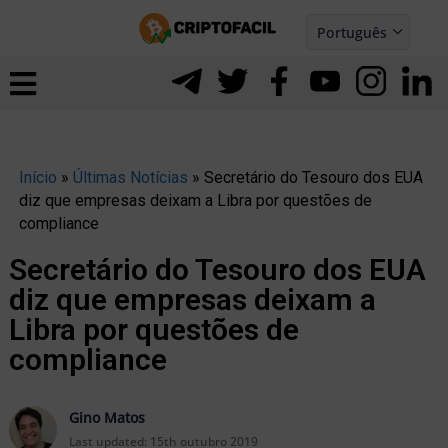
Ir
Português
para
Español
ernar
o
nu
conteúdo
Início
»
Últimas Notícias
»
Secretário do Tesouro dos EUA
diz que empresas deixam a Libra por questões de
compliance
Secretário do Tesouro dos EUA
diz que empresas deixam a
Libra por questões de
compliance
ernar
Gino Matos
Last updated:
15th outubro 2019