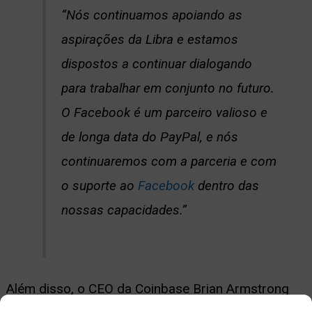
“Nós continuamos apoiando as
aspirações da Libra e estamos
dispostos a continuar dialogando
para trabalhar em conjunto no futuro.
O Facebook é um parceiro valioso e
de longa data do PayPal, e nós
continuaremos com a parceria e com
o suporte ao
Facebook
dentro das
nossas capacidades.”
Além disso, o CEO da Coinbase Brian Armstrong