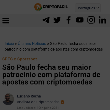
Ir
Português
para
Español
ernar
o
nu
conteúdo
Início
»
Últimas Notícias
»
São Paulo fecha seu maior
patrocínio com plataforma de apostas com criptomoedas
SPFC e Sportsbet
São Paulo fecha seu maior
patrocínio com plataforma de
apostas com criptomoedas
Luciano Rocha
Analista de Criptomoedas
ernar
Last updated:
10th julho 2021