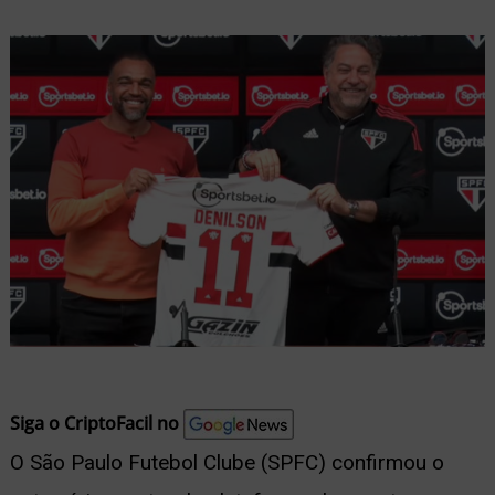
nu
ernar
nu
Siga o CriptoFacil no
O São Paulo Futebol Clube (SPFC) confirmou o