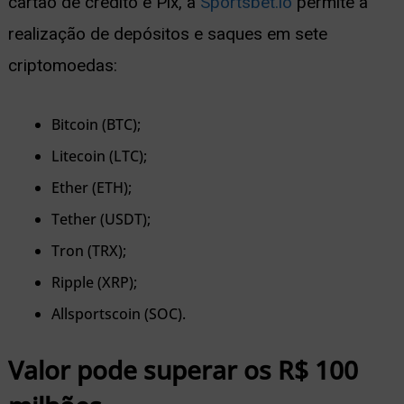
cartão de crédito e Pix, a
Sportsbet.io
permite a
realização de depósitos e saques em sete
criptomoedas:
Bitcoin (BTC);
Litecoin (LTC);
Ether (ETH);
Tether (USDT);
Tron (TRX);
Ripple (XRP);
Allsportscoin (SOC).
Valor pode superar os R$ 100