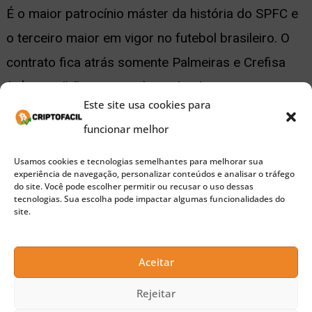
É o maior patrocínio máster da história do SPFC e
o terceiro maior em vigor no futebol brasileiro. O
contrato fica atrás somente Palmeiras e Crefisa
(R$ 81 milhões por ano) e o do Flamengo com o
Este site usa cookies para
banco BRB (R$ 32 milhões por ano).
funcionar melhor
Usamos cookies e tecnologias semelhantes para melhorar sua
experiência de navegação, personalizar conteúdos e analisar o tráfego
do site. Você pode escolher permitir ou recusar o uso dessas
tecnologias. Sua escolha pode impactar algumas funcionalidades do
site.
Aceitar
Rejeitar