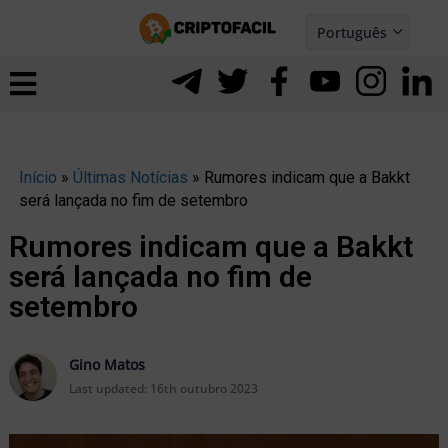
Ir
Português
para
Español
ernar
o
nu
conteúdo
Início
»
Últimas Notícias
»
Rumores indicam que a Bakkt
será lançada no fim de setembro
Rumores indicam que a Bakkt
será lançada no fim de
setembro
Gino Matos
Last updated:
16th outubro 2023
ernar