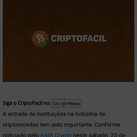
nu
ernar
nu
Siga o CriptoFacil no
A entrada de instituições na indústria de
criptomoedas tem sido importante. Conforme
noticiado pelo
AMB Crypto
neste sábado, 20 de