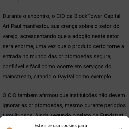
Durante o encontro, o CIO da BlockTower Capital
Ari Paul manifestou sua crença sobre o setor do
varejo, acrescentando que a adoção neste setor
será enorme, uma vez que o produto certo torne a
entrada no mundo das criptomoedas segura,
confiável e fácil como ocorre em serviços do
mainstream, citando o PayPal como exemplo.
O CIO também afirmou que instituições não devem
ignorar as criptomoedas, mesmo durante períodos
tumultuosos. Ainda segundo o relato da Fundstrat,
investidores devem adentrar nessa esfera de
Este site usa cookies para