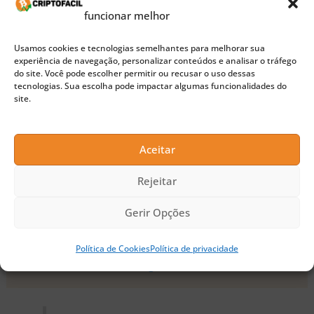
ativos logo, uma vez que ela possui uma baixa ou
funcionar melhor
inexistente correlação com ativos tradicionais.
Usamos cookies e tecnologias semelhantes para melhorar sua
experiência de navegação, personalizar conteúdos e analisar o tráfego
do site. Você pode escolher permitir ou recusar o uso dessas
Ari Paul também chegou às manchetes
tecnologias. Sua escolha pode impactar algumas funcionalidades do
site.
recentemente quando falou sobre uma forma de
defender a
blockchain
do Bitcoin contra vetores de
Aceitar
ataque. Ele explicou:
Rejeitar
Gerir Opções
🚀 Buscando a próxima moeda 100x?
Confira nossas sugestões de Pre-Sales para investir
Política de Cookies
Política de privacidade
agora