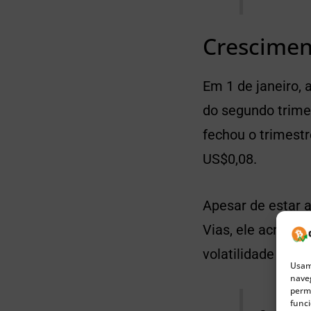
Crescimen
Em 1 de janeiro, 
do segundo trime
fechou o trimestr
US$0,08.
Apesar de estar 
Vias, ele acredit
volatilidade de 
Usamo
naveg
permi
funci