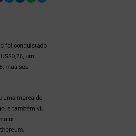
o foi conquistado
 US$0,26, um
8, mas seu
rou uma marca de
no, e também viu
maior
Ethereum.