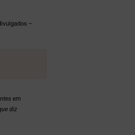
divulgados –
antes em
que diz