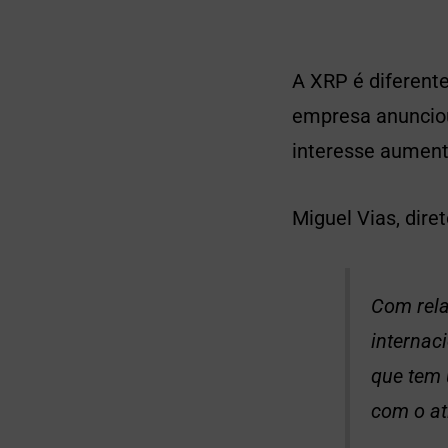
A XRP é diferent
empresa anunciou
interesse aument
Miguel Vias, dire
Com rela
internac
que tem 
com o at