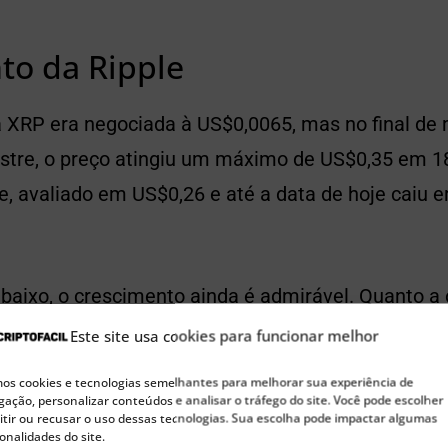
to da Ripple
a XRP era negociada à US$0,0065, mas no final de 
stre, o preço atingiu um máximo de US$0,35 em 18
e, avaliado em US$0,26 e até a data de hoje caiu 
abaixo, o crescimento ainda é admirável. Quanto a
a que ainda existe um grande futuro para Ripple, ap
Este site usa cookies para funcionar melhor
todo o mercado de criptomoedas.
s cookies e tecnologias semelhantes para melhorar sua experiência de
ação, personalizar conteúdos e analisar o tráfego do site. Você pode escolher
tir ou recusar o uso dessas tecnologias. Sua escolha pode impactar algumas
onalidades do site.