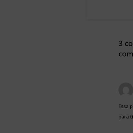
3 co
com
Essa p
para t