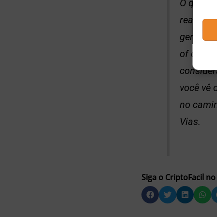
O que vi
realment
gente co
of conce
conside
você vê 
no camin
Vias.
Siga o CriptoFacil no