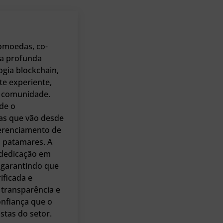
tomoedas, co-
ma profunda
ogia blockchain,
te experiente,
la comunidade.
de o
as que vão desde
gerenciamento de
s patamares. A
 dedicação em
, garantindo que
ificada e
transparência e
onfiança que o
stas do setor.