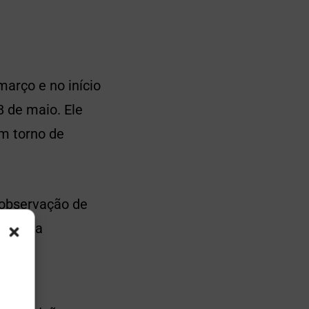
março e no início
 de maio. Ele
em torno de
 observação de
esar da