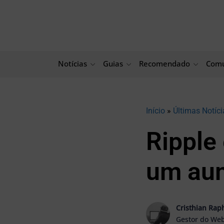
Ir
para
o
conteúdo
Notícias
Guias
Recomendado
Comu
Início
»
Últimas Notíci
Ripple 
um au
Cristhian Rap
Gestor do Web