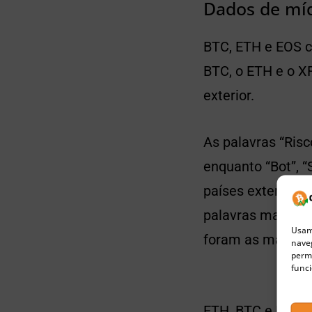
Dados de míd
BTC, ETH e EOS c
BTC, o ETH e o X
exterior.
As palavras “Risc
enquanto “Bot”, 
países exterior. 
palavras mais pro
Usamo
foram as mais bu
naveg
permi
funci
ETH, BTC e EOS f