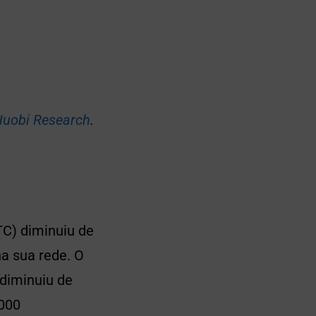
uobi Research
.
TC) diminuiu de
na sua rede. O
 diminuiu de
.000