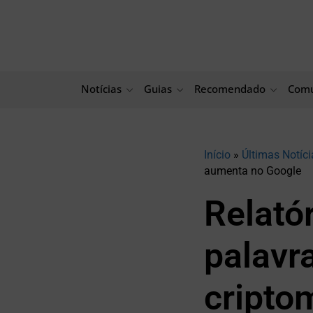
Ir
para
o
conteúdo
Notícias
Guias
Recomendado
Comu
Início
»
Últimas Notíci
aumenta no Google
Relató
palavr
cripto