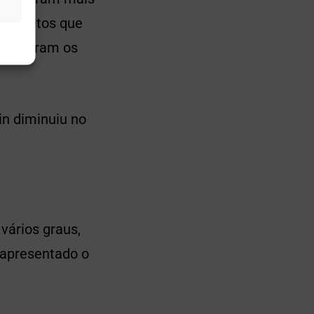
 projetos que
BCH foram os
in diminuiu no
vários graus,
 apresentado o