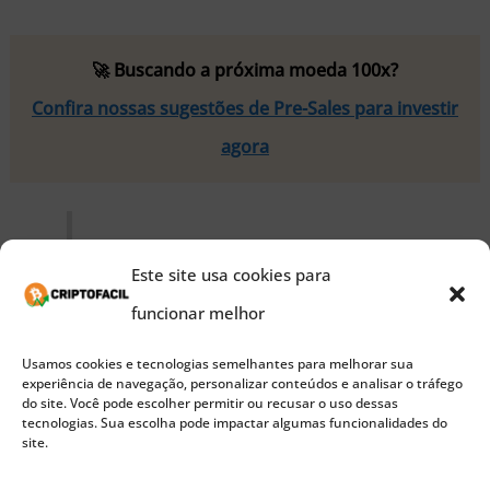
🚀 Buscando a próxima moeda 100x?
Confira nossas sugestões de Pre-Sales para investir
agora
“Fico feliz em saber dos planos do
Este site usa cookies para
IRS para emitir orientações sobre
funcionar melhor
esta questão importante. Os
Usamos cookies e tecnologias semelhantes para melhorar sua
contribuintes merecem clareza sobre
experiência de navegação, personalizar conteúdos e analisar o tráfego
do site. Você pode escolher permitir ou recusar o uso dessas
várias questões básicas relativas à
tecnologias. Sua escolha pode impactar algumas funcionalidades do
site.
tributação federal dessas trocas
emergentes de valor. Estou ansioso