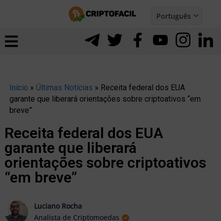
Ir
Português
para
Español
ernar
o
nu
conteúdo
Início
»
Últimas Notícias
»
Receita federal dos EUA
garante que liberará orientações sobre criptoativos “em
breve”
Receita federal dos EUA
garante que liberará
orientações sobre criptoativos
“em breve”
ernar
Luciano Rocha
Analista de Criptomoedas