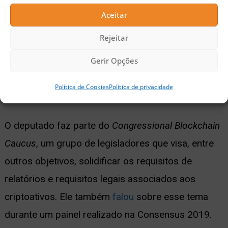
para ver sua proposta futura e
Aceitar
trabalhar em conjunto para servir os
Rejeitar
contribuintes americanos”, afirmou
Gerir Opções
Emmer.
Política de Cookies
Política de privacidade
O deputado faz parte do
Congressional Blockchain
Caucus
, um grupo de legisladores que visa, entre
outros objetivos, solidificar os requisitos de
relatórios e requisitos legais associados aos
criptoativos. Ele também
falou
sobre esse tema
durante um painel realizado na Consensus 2019.