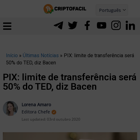
Ir
Português
para
Español
ernar
o
nu
conteúdo
Início
»
Últimas Notícias
»
PIX: limite de transferência será
50% do TED, diz Bacen
PIX: limite de transferência será
50% do TED, diz Bacen
Lorena Amaro
Editora Chefe
Last updated:
03rd outubro 2020
ernar