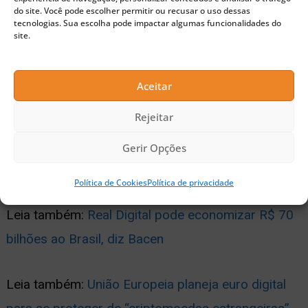
20h.
Nos demais períodos, vale o mesmo limite de
do site. Você pode escolher permitir ou recusar o uso dessas
tecnologias. Sua escolha pode impactar algumas funcionalidades do
compra disponibilizado para o cartão de débito.
site.
Publicidade
Aceitar
Confira abaixo a tabela:
Rejeitar
Gerir Opções
Tabela de limites – Pix – Banco central
Política de Cookies
Política de privacidade
Leia também:
Real Digital pode economizar R$ 70
bilhões ao Brasil, diz Bacen
Leia também:
União Europeia planeja euro digital