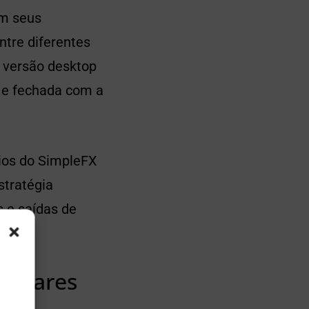
om seus
tre diferentes
a versão desktop
a e fechada com a
rios do SimpleFX
stratégia
 e saídas de
pulares