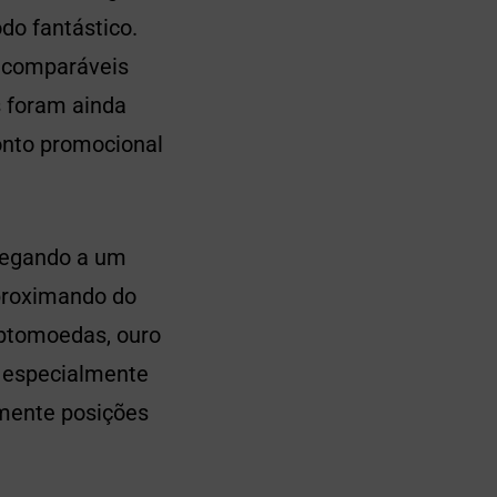
do fantástico.
comparáveis ​​
s foram ainda
onto promocional
chegando a um
proximando do
iptomoedas, ouro
, especialmente
mente posições
.