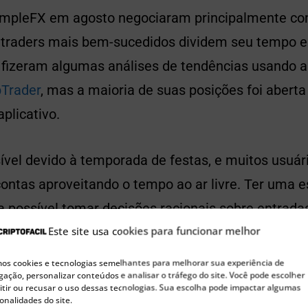
SimpleFX em agosto negociaram principalmente c
traders mais bem-sucedidos dividem seu tempo en
es fizeram algumas análises de tendências usando 
Trader
, mas a maioria de suas posições foi abert
plicativo.
ível devido à temporada de festas, e muitos usuá
ontas aproveitando o tempo ao ar livre. Ter uma e
 possível tomar decisões racionais sobre entradas
Este site usa cookies para funcionar melhor
o tempo sem muita análise.
s cookies e tecnologias semelhantes para melhorar sua experiência de
mentos de negociação mais po
ação, personalizar conteúdos e analisar o tráfego do site. Você pode escolher
tir ou recusar o uso dessas tecnologias. Sua escolha pode impactar algumas
onalidades do site.