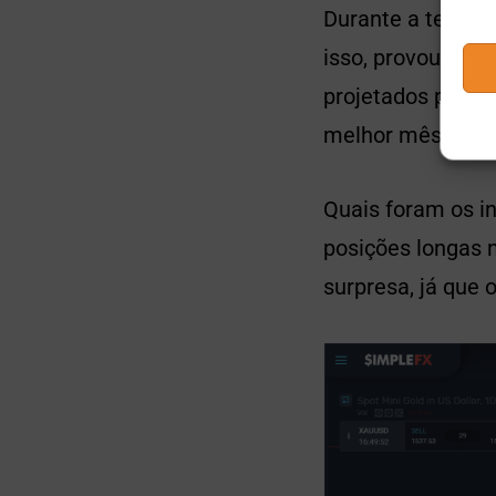
Durante a tempora
isso, provou ser
projetados para 
melhor mês para 
Quais foram os i
posições longas n
surpresa, já que