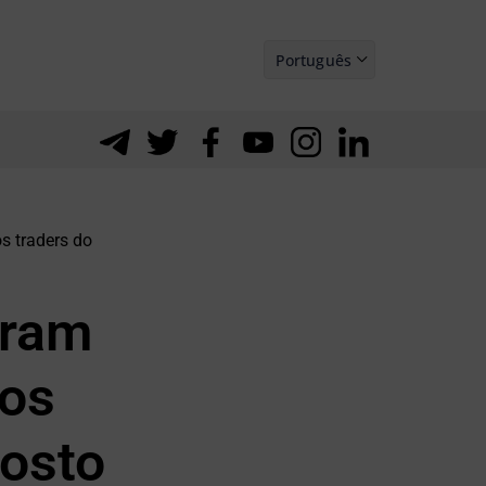
Português
Español
s traders do
aram
 os
gosto