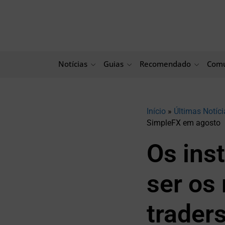
Ir
para
o
conteúdo
Notícias
Guias
Recomendado
Comu
Início
»
Últimas Notíci
SimpleFX em agosto
Os ins
ser os 
trader