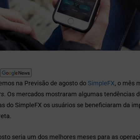
emos na Previsão de agosto do
SimpleFX
, o mês 
rs
. Os mercados mostraram algumas tendências d
as do SimpleFX os usuários se beneficiaram da i
reta.
osto seria um dos melhores meses para as opera