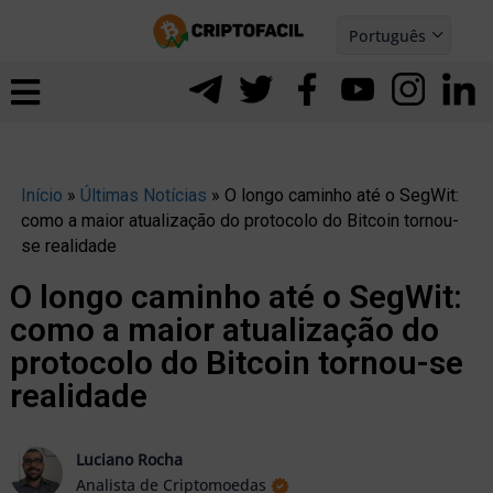
Ir
Português
para
Español
ernar
o
nu
conteúdo
Início
»
Últimas Notícias
»
O longo caminho até o SegWit:
como a maior atualização do protocolo do Bitcoin tornou-
se realidade
O longo caminho até o SegWit:
como a maior atualização do
protocolo do Bitcoin tornou-se
realidade
ernar
Luciano Rocha
Analista de Criptomoedas