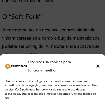
correção de maleabilidade.
O “Soft Fork”
Neste momento, os desenvolvedores ainda não
tinham certeza se e como o bug de maleabilidade
poderia ser corrigido. A maioria ainda achava que
o Segregated Witness não poderia ser
Este site usa cookies para
implementado na cadeia principal do Bitcoin sem
funcionar melhor
uma divisão profunda da rede, o chamado hard
fork.
Usamos cookies e tecnologias semelhantes para melhorar sua
experiência de navegação, personalizar conteúdos e analisar o tráfego
do site. Você pode escolher permitir ou recusar o uso dessas
tecnologias. Sua escolha pode impactar algumas funcionalidades do
Esse não era o caso do desenvolvedor e
site.
contribuidor do Bitcoin Core (e o mantenedor do