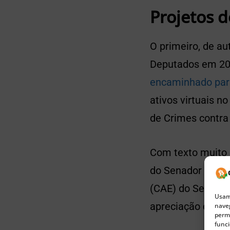
Projetos d
O primeiro, de a
Deputados em 20
encaminhado par
ativos virtuais no
de Crimes contra
Com texto muito
do Senador Flávi
(CAE) do Senado 
Usamo
apreciação do Pr
naveg
permi
funci