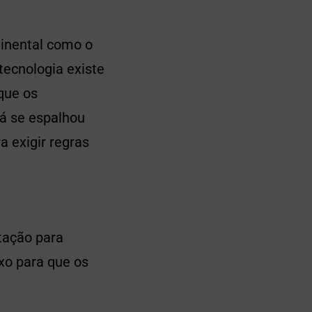
tinental como o
tecnologia existe
que os
já se espalhou
a exigir regras
itação para
xo para que os