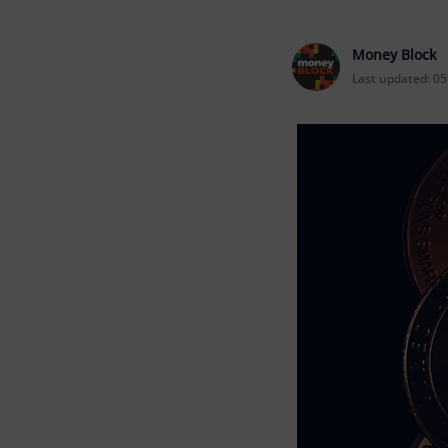
Money Block
Last updated:
05