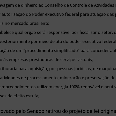
lavagem de dinheiro ao Conselho de Controle de Atividades 
ir autorização do Poder executivo federal para atuação das
ais no mercado brasileiro;
belece qual órgão será responsável por fiscalizar o setor, 
osteriormente por meio de ato do poder executivo federal
riação de um “procedimento simplificado” para conceder au
 às empresas prestadoras de serviços virtuais;
tributária para aquisição, por pessoas jurídicas, de maquin
 atividades de processamento, mineração e preservação de a
empreendimentos utilizem energia 100% renovável e neutr
es de efeito estufa;
rovado pelo Senado retirou do projeto de lei origi