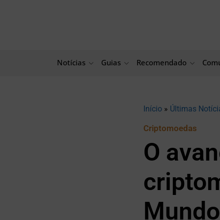
Ir
para
o
conteúdo
Notícias
Guias
Recomendado
Comu
Início
»
Últimas Notíci
Criptomoedas
O avan
cripto
Mundo