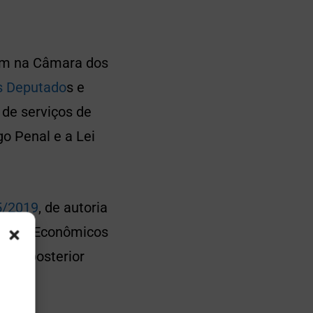
gem na Câmara dos
s Deputado
s e
s de serviços de
go Penal e a Lei
5/2019
, de autoria
suntos Econômicos
a e posterior