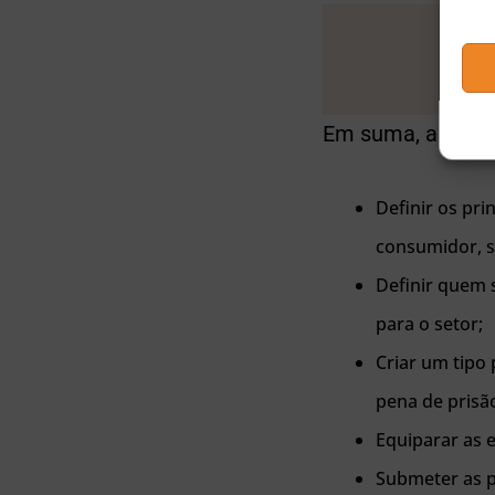
Em suma, a segui
Definir os pri
consumidor, s
Definir quem s
para o setor;
Criar um tipo 
pena de prisão
Equiparar as e
Submeter as p