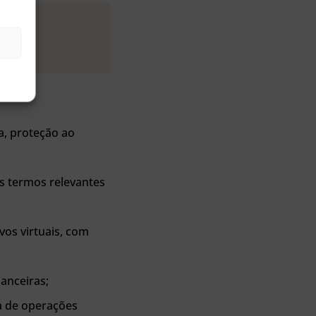
:
a, proteção ao
os termos relevantes
vos virtuais, com
nanceiras;
a de operações