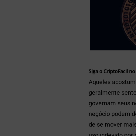
Siga o CriptoFacil no
Aqueles acostuma
geralmente sente
governam seus ne
negócio podem de
de se mover mais 
uso indevido por