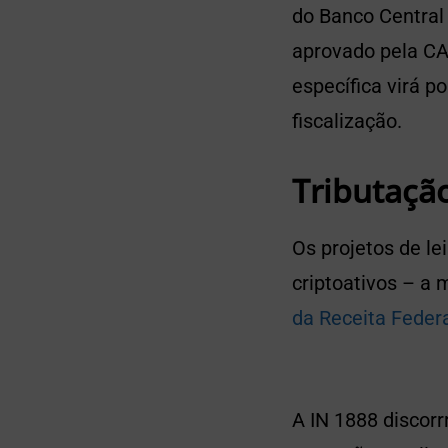
do Banco Central p
aprovado pela CA
específica virá p
fiscalização.
Tributaçã
Os projetos de l
criptoativos – a
da Receita Federa
A IN 1888 discorr