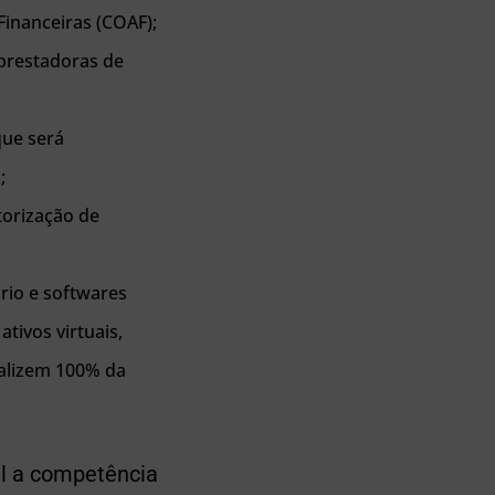
Financeiras (COAF);
 prestadoras de
que será
;
torização de
ário e softwares
tivos virtuais,
alizem 100% da
nal a competência