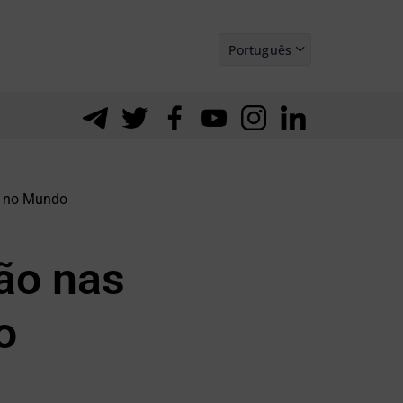
Português
Español
e no Mundo
ão nas
o