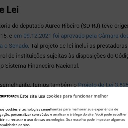
e Lei
utoria do deputado Áureo Ribeiro (SD-RJ) teve ori
15, e
em 09.12.2021 foi aprovado pela Câmara do
a o Senado
. Tal projeto de lei inclui as prestadora
 rol de instituições sujeitas às disposições do Códi
 o Sistema Financeiro Nacional.
 semelhante, temos também o
Projeto de Lei 3.82
o Arns (Rede PR). Aprovado pela Comissão de As
Este site usa cookies para funcionar melhor
em 22.02.2022, segue agora para revisão da Câmar
s cookies e tecnologias semelhantes para melhorar sua experiência de
esidente da República.
ação, personalizar conteúdos e analisar o tráfego do site. Você pode escolher
tir ou recusar o uso dessas tecnologias. Sua escolha pode impactar algumas
onalidades do site.