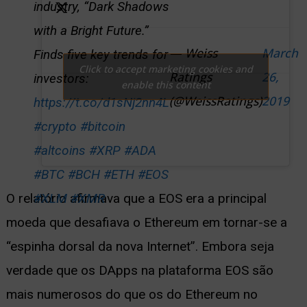
industry, “Dark Shadows
with a Bright Future.”
— Weiss
March
Finds five key trends for
Click to accept marketing cookies and
Ratings
26,
investors:
enable this content
(@WeissRatings)
2019
https://t.co/d1sNj2nn4L
#crypto
#bitcoin
#altcoins
#XRP
#ADA
#BTC
#BCH
#ETH
#EOS
#XLM
#XMR
O relatório afirmava que a EOS era a principal
moeda que desafiava o Ethereum em tornar-se a
“espinha dorsal da nova Internet”. Embora seja
verdade que os DApps na plataforma EOS são
mais numerosos do que os do Ethereum no