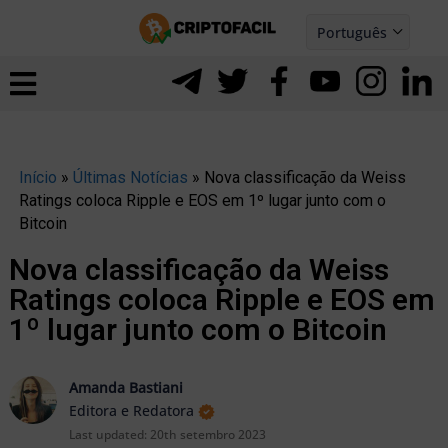
Ir
Português
para
Español
ernar
o
nu
conteúdo
Início
»
Últimas Notícias
»
Nova classificação da Weiss
Ratings coloca Ripple e EOS em 1º lugar junto com o
Bitcoin
Nova classificação da Weiss
Ratings coloca Ripple e EOS em
1º lugar junto com o Bitcoin
Amanda Bastiani
Editora e Redatora
ernar
Last updated:
20th setembro 2023