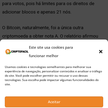
para votos, pois há limites para os direitos de
adicionar blocos e apenas 21 nós.
O Bitcoin, naturalmente, foi a única outra
criptomoeda a obter nota A. O relatório afirmou
que trata-se do melhor criptoativo para atuar como
Este site usa cookies para
uma reserva de valor e tem sido o líder em adoção,
funcionar melhor
acrescentando que o BTC pode ser um porto
Usamos cookies e tecnologias semelhantes para melhorar sua
seguro em tempos de turbulência.
experiência de navegação, personalizar conteúdos e analisar o tráfego
do site. Você pode escolher permitir ou recusar o uso dessas
tecnologias. Sua escolha pode impactar algumas funcionalidades do
Melhor momento para investir
site.
pode estar muito próximo
Aceitar