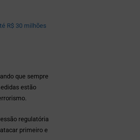
té R$ 30 milhões
egando que sempre
medidas estão
errorismo.
essão regulatória
tacar primeiro e