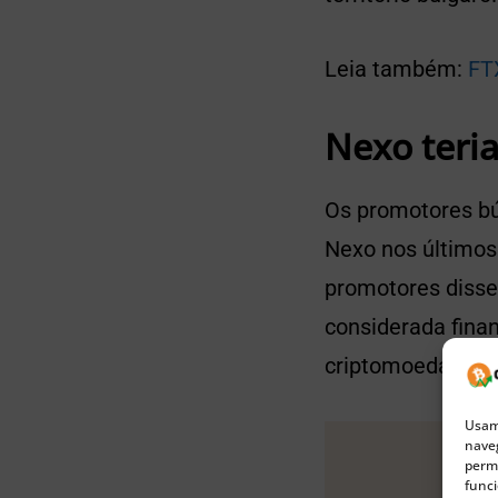
Leia também:
FT
Nexo teri
Os promotores bú
Nexo nos últimos 
promotores disse
considerada finan
criptomoedas.
Usamo
naveg
permi
funci