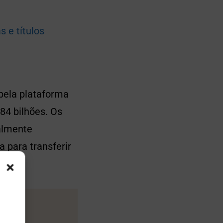
 e títulos
pela plataforma
84 bilhões. Os
almente
a para transferir