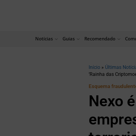
Ir
para
o
conteúdo
Notícias
Guias
Recomendado
Comu
Início
»
Últimas Notíci
‘Rainha das Criptomo
Esquema fraudulent
Nexo é
empres