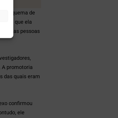
m o esquema de
neCoin que ela
op 10 das pessoas
vestigadores,
. A promotoria
s das quais eram
Nexo confirmou
ontudo, ele