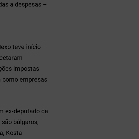
das a despesas –
exo teve início
tectaram
nções impostas
em como empresas
um ex-deputado da
 são búlgaros,
a, Kosta