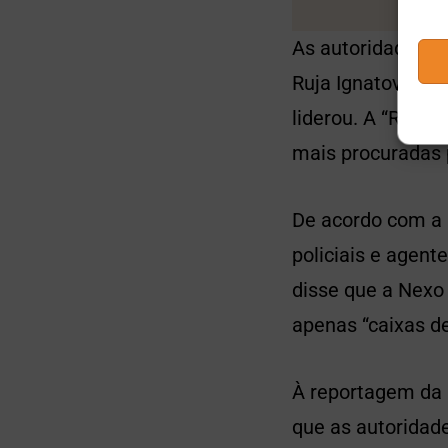
As autoridades 
Ruja Ignatova”, 
liderou. A “Rain
mais procuradas 
De acordo com a 
policiais e agen
disse que a Nexo
apenas “caixas de
À reportagem da 
que as autoridad