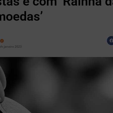
istas e com ‘Rainha 
moedas’
th janeiro 2023