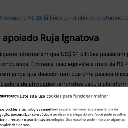
X recupera R$ 26 bilhões em dinheiro, criptomoedas
a apoiado Ruja Ignatova
lgaros informaram que US$ 94 bilhões passaram 
cinco anos. Em reais, isso equivale a mais de R$ 4
ram ainda que descobriram que uma pessoa ofici
ciadora de atividades terroristas usou a plataform
Este site usa cookies para funcionar melhor
s cookies e tecnologias semelhantes para melhorar sua experiência de
ação, personalizar conteúdos e analisar o tráfego do site. Você pode escolher
🚀 Buscando a próxima moeda 100x?
tir ou recusar o uso dessas tecnologias. Sua escolha pode impactar algumas
onalidades do site.
Confira nossas sugestões de Pre-Sales para investir agora