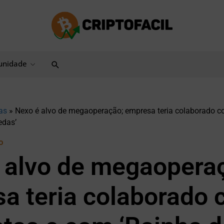
Pesquisar
nidade
as
»
Nexo é alvo de megaoperação; empresa teria colaborado co
edas’
o
 alvo de megaopera
a teria colaborado