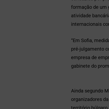
formação de um g
atividade bancári
internacionais co
“Em Sofia, medid
pré-julgamento co
empresa de empré
gabinete do promo
Ainda segundo Mil
organizadores da 
território búlgaro.