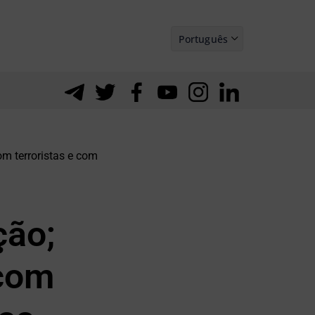
Português
Español
m terroristas e com
ção;
 com