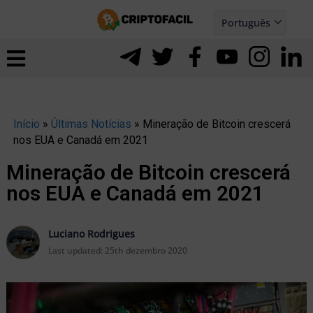
Ir
Português
para
Español
ernar
o
nu
conteúdo
Início
»
Últimas Notícias
»
Mineração de Bitcoin crescerá
nos EUA e Canadá em 2021
Mineração de Bitcoin crescerá
nos EUA e Canadá em 2021
Luciano Rodrigues
Last updated:
25th dezembro 2020
ernar