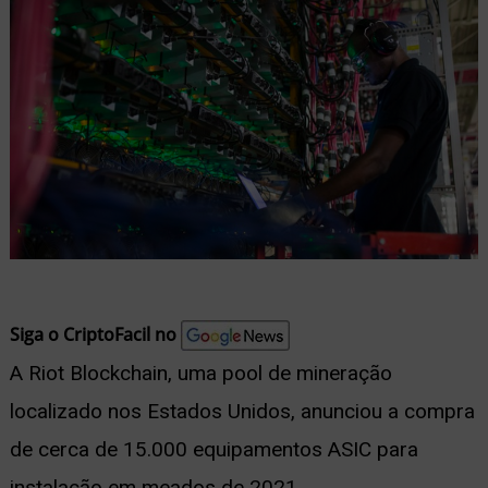
nu
ernar
nu
Siga o CriptoFacil no
A Riot Blockchain, uma pool de mineração
localizado nos Estados Unidos, anunciou a compra
de cerca de 15.000 equipamentos ASIC para
instalação em meados de 2021.