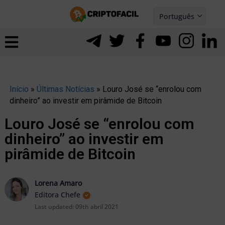
Ir
Português
para
Español
ernar
o
nu
conteúdo
Início
»
Últimas Notícias
»
Louro José se “enrolou com
dinheiro” ao investir em pirâmide de Bitcoin
Louro José se “enrolou com
dinheiro” ao investir em
pirâmide de Bitcoin
Lorena Amaro
Editora Chefe
Last updated:
09th abril 2021
ernar