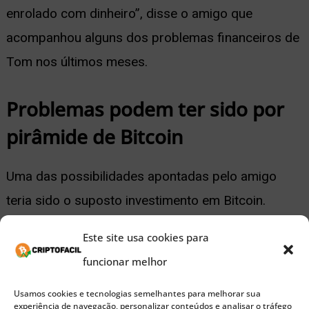
enrolado com dinheiro”, disse o amigo que
acompanhou alguns dos problemas financeiros de
Tom nos últimos meses.
Problemas podem ter sido por
pirâmide de Bitcoin
Uma das possibilidades apontadas pelo amigo
teria sido o suposto investimento em Bitcoin.
Segundo a fonte, Veiga pegou “uma grana
Este site usa cookies para
altíssima” para investir na criptomoeda:
funcionar melhor
Publicidade
Usamos cookies e tecnologias semelhantes para melhorar sua
experiência de navegação, personalizar conteúdos e analisar o tráfego