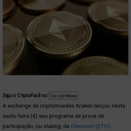
nu
ernar
nu
Siga o CriptoFacil no
A exchange de criptomoedas Kraken lançou nesta
sexta-feira (4) seu programa de prova de
participação, ou
staking
, de
Ethereum (ETH)
.