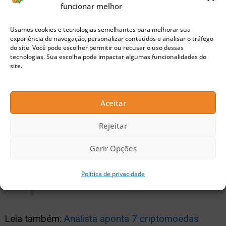
“Não oferecemos garantias de
funcionar melhor
qualquer tipo sobre a disponibilidade
Usamos cookies e tecnologias semelhantes para melhorar sua
contínua ou liquidez deste mercado.
experiência de navegação, personalizar conteúdos e analisar o tráfego
do site. Você pode escolher permitir ou recusar o uso dessas
quedas de preço nas ordens de
tecnologias. Sua escolha pode impactar algumas funcionalidades do
site.
mercado devem ser esperadas e
pode ser difícil trocar ETH apostado
Aceitar
por ETH não apostado em grandes
Rejeitar
quantidades (…)E este mercado pode
não estar disponível durante a
Gerir Opções
transição do Ethereum 2.0”.
Política de privacidade
Leia também:
Analista aponta 7 criptomoedas