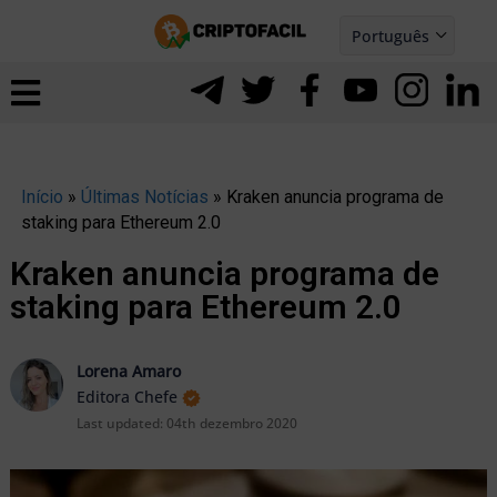
Ir
Português
para
Español
ernar
o
nu
conteúdo
Início
»
Últimas Notícias
»
Kraken anuncia programa de
staking para Ethereum 2.0
Kraken anuncia programa de
staking para Ethereum 2.0
Lorena Amaro
Editora Chefe
Last updated:
04th dezembro 2020
ernar