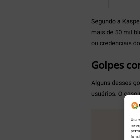
Segundo a Kaspers
mais de 50 mil b
ou credenciais do
Golpes co
Alguns desses go
usuários. O caso 
Usamo
naveg
permi
funci