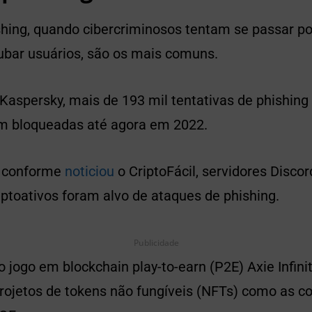
shing, quando cibercriminosos tentam se passar p
oubar usuários, são os mais comuns.
Kaspersky, mais de 193 mil tentativas de phishing
am bloqueadas até agora em 2022.
 conforme
noticiou
o CriptoFácil, servidores Discor
iptoativos foram alvo de ataques de phishing.
Publicidade
o jogo em blockchain play-to-earn (P2E) Axie Infini
ojetos de tokens não fungíveis (NFTs) como as c