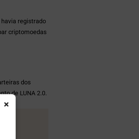
 havia registrado
bar criptomoedas
rteiras dos
ento de LUNA 2.0.