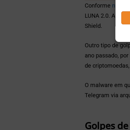
Conforme
notici
LUNA 2.0. A frau
Shield.
Outro tipo de gol
ano passado, por
de criptomoedas,
O malware em que
Telegram via arqu
Golpes de