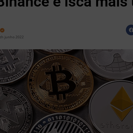
Binance é isca mais
th junho 2022