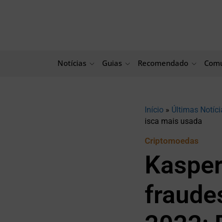
Ir
para
o
conteúdo
Notícias
Guias
Recomendado
Comu
Início
»
Últimas Notíci
isca mais usada
Criptomoedas
Kasper
fraude