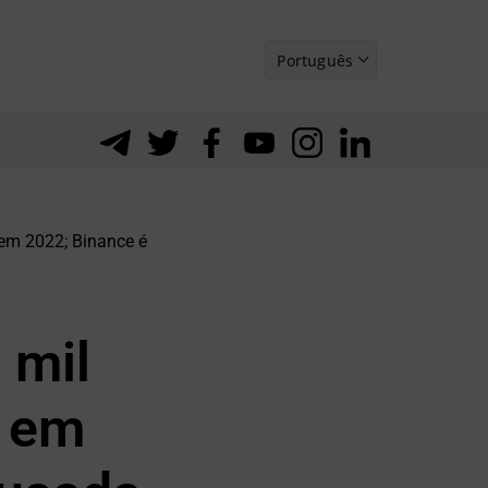
Português
Español
em 2022; Binance é
 mil
s em