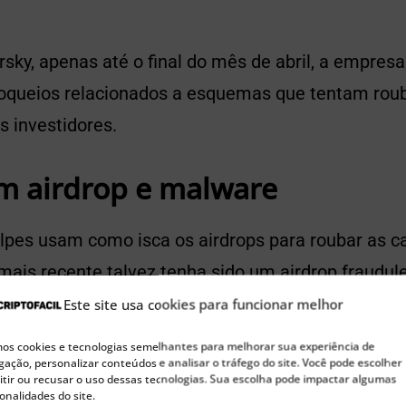
ky, apenas até o final do mês de abril, a empresa
loqueios relacionados a esquemas que tentam rou
s investidores.
m airdrop e malware
lpes usam como isca os airdrops para roubar as ca
mais recente talvez tenha sido um airdrop fraudul
Este site usa cookies para funcionar melhor
🚀 Buscando a próxima moeda 100x?
s cookies e tecnologias semelhantes para melhorar sua experiência de
ação, personalizar conteúdos e analisar o tráfego do site. Você pode escolher
Confira nossas sugestões de Pre-Sales para investir agora
tir ou recusar o uso dessas tecnologias. Sua escolha pode impactar algumas
onalidades do site.