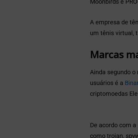
Moonbirds e PRO
A empresa de tên
um tênis virtual,
Marcas ma
Ainda segundo o 
usuários é a
Bina
criptomoedas Ele
De acordo com a
como trojan, spy