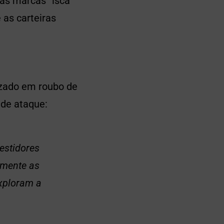
as marcas “isca”
 as carteiras
izado em roubo de
 de ataque:
estidores
lmente as
exploram a
.