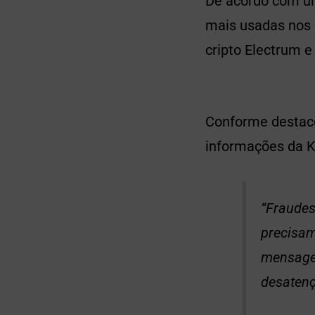
De acordo com um
mais usadas nos g
cripto Electrum 
Conforme destaco
informações da K
“Fraudes
precisam
mensagen
desatenç