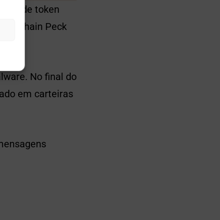
falso de token
blockchain Peck
lware. No final do
ado em carteiras
 mensagens