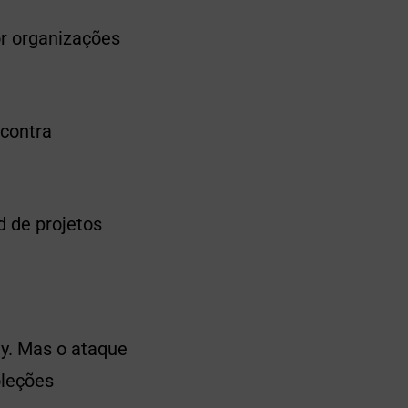
or organizações
 contra
d de projetos
ty. Mas o ataque
oleções