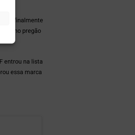
E
hares finalmente
ntrou no pregão
 entrou na lista
brou essa marca