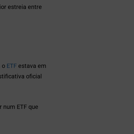
or estreia entre
s o
ETF
estava em
ficativa oficial
ar num ETF que