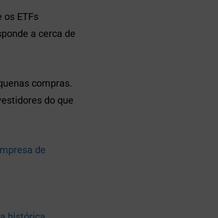
e os ETFs
sponde a cerca de
equenas compras.
vestidores do que
empresa de
a histórica