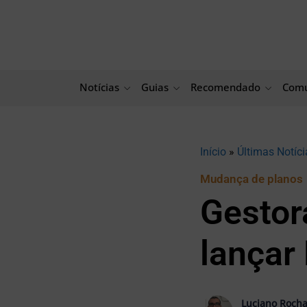
Ir
para
o
conteúdo
Notícias
Guias
Recomendado
Comu
Início
»
Últimas Notíci
Mudança de planos
Gestor
lançar
Luciano Roch