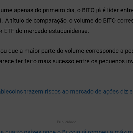
ume apenas do primeiro dia, o BITO já é líder entr
. A título de comparação, o volume do BITO corre
r ETF do mercado estadunidense.
ou que a maior parte do volume corresponde a p
arece ter feito mais sucesso entre os pequenos in
ablecoins trazem riscos ao mercado de ações diz 
Publicidade
ja quatro países onde o Bitcoin já rompeu a máxim