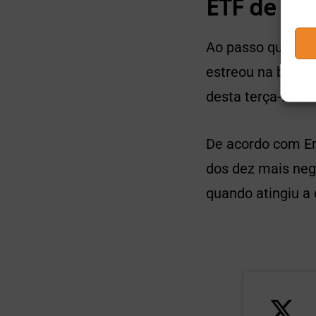
ETF de fu
Ao passo que a In
estreou na bolsa
desta terça-feira
De acordo com Eri
dos dez mais ne
quando atingiu a