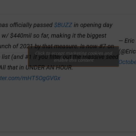
as officially passed
$BUZZ
in opening day
w/ $440mil so far, making it the biggest
— Eric
unch of 2021 by that measure. Is now #7 on
(@Eri
Click to accept marketing cookies and
e list (and #1 if you filter out the massive seed
enable this content
Octobe
 All that in UNDER AN HOUR.
itter.com/mHT5OgGVGx