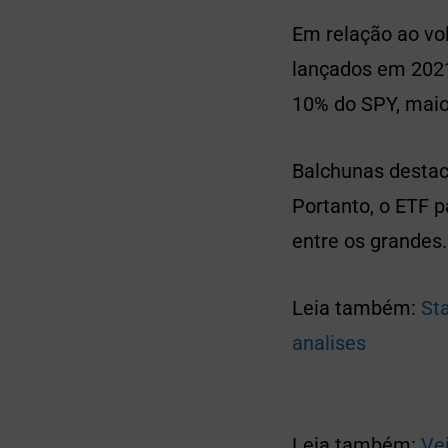
Em relação ao vol
lançados em 2021
10% do SPY, maio
Balchunas destac
Portanto, o ETF p
entre os grandes.
Leia também:
St
analises
Leia também:
Ve