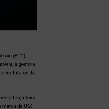
tcoin (BTC),
téria, a gestora
do em futuros da
nesta terça-feira
va marca de US$