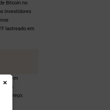
e Bitcoin no
os investidores
ivos
TF lastreado em
 possuem
 pelos
 seu preço.