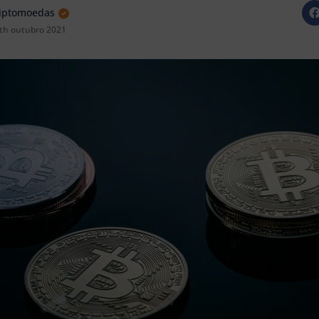
riptomoedas
th outubro 2021