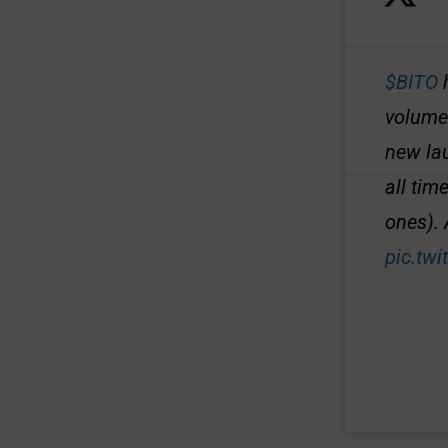
$BITO
h
volume 
new la
all tim
ones).
pic.tw