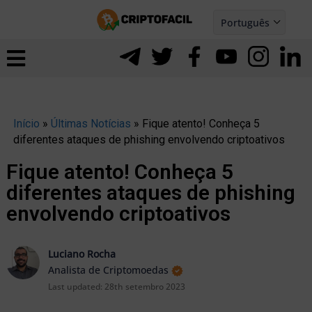
Ir
Português
para
Español
ernar
o
nu
conteúdo
Início
»
Últimas Notícias
»
Fique atento! Conheça 5
diferentes ataques de phishing envolvendo criptoativos
Fique atento! Conheça 5
diferentes ataques de phishing
envolvendo criptoativos
Luciano Rocha
Analista de Criptomoedas
Last updated:
28th setembro 2023
ernar