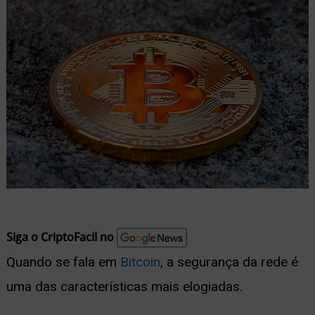
nu
ernar
nu
Siga o CriptoFacil no
Quando se fala em
Bitcoin
, a segurança da rede é
uma das características mais elogiadas.