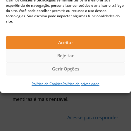
Usamos cookies e tecnologias semelhantes para melhorar sua
experiência de navegação, personalizar conteúdos e analisar o tráfego
tente wiki bitcoin
do site. Você pode escolher permitir ou recusar o uso dessas
tecnologias. Sua escolha pode impactar algumas funcionalidades do
Common_Vulnerabilities_and_Exposures ) mas
site.
em detrimento disso sequer informam.
Lamentável. CriptoFácil. por essas e por outras
Aceitar
que a midia especializada carece de
Rejeitar
profissionais técnicos. Mas ao invés de
consultar a comunidade faz o mesmo trabalho
Gerir Opções
que a midia tradicional mediocre, que não tem
Política de Cookies
Política de privacidade
compromissos em expor fatos, vender
mentiras é mais rentável.
Acesse para responder