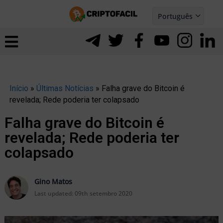
Ir
Português
para
Español
ernar
o
nu
conteúdo
Início
»
Últimas Notícias
»
Falha grave do Bitcoin é
revelada; Rede poderia ter colapsado
Falha grave do Bitcoin é
revelada; Rede poderia ter
colapsado
Gino Matos
Last updated:
09th setembro 2020
ernar