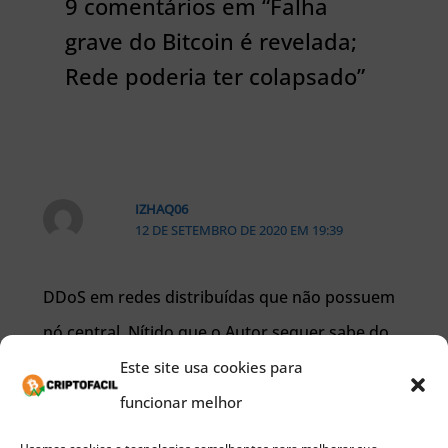
9 comentários em “Falha
grave do Bitcoin é revelada;
Rede poderia ter colapsado”
IZHAQ06
12 DE SETEMBRO DE 2020 EM 19:39
DDoS em redes distribuídas que não possuem
nó central. Nítido que o Autor sequer sabe do
que ta falando. Fora o fato que nem citou o
Este site usa cookies para
número da falha. o bitcoin core tem um
funcionar melhor
catalogo com todas as falhas documentadas(