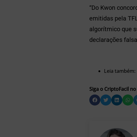
“Do Kwon concor
emitidas pela TF
algorítmico que 
declarações fals
Leia também:
Siga o CriptoFacil no