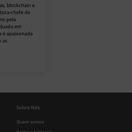
as, blockchain e
tora-chefe do
mo pela
raduada em
a é apaixonada
e as
Sobre Nós
Quem somos