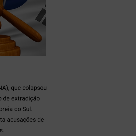
NA), que colapsou
o de extradição
oreia do Sul.
nta acusações de
s.