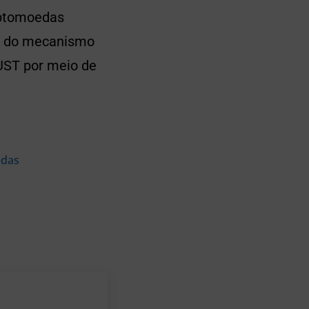
iptomoedas
ia do mecanismo
 UST por meio de
edas