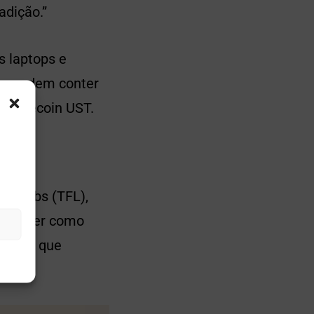
adição.”
s laptops e
les podem conter
stablecoin UST.
in
rm Labs (TFL),
ube dizer como
 Joon, que