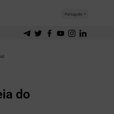
Português
Español
Sul
eia do