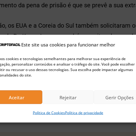
mento da pena de prisão é que se prevê a sua extr
ão, os EUA e a Coreia do Sul também solicitaram o
vos de Do Kwon. Isso porque há suspeitas de que e
Este site usa cookies para funcionar melhor
outras evidências da fraude envolvendo LUNA e a 
s cookies e tecnologias semelhantes para melhorar sua experiência de
ação, personalizar conteúdos e analisar o tráfego do site. Você pode escolher
BRC-20: os novos tokens que podem ser emitidos em Bitco
tir ou recusar o uso dessas tecnologias. Sua escolha pode impactar algumas
onalidades do site.
se que Singapura, onde estava a sede da Terrafo
ido oficial de extradição. Mas o ministro não so
Aceitar
Rejeitar
Gerir Opções
o país com seu o parceiro de negócios Han Chang
Política de Cookies
Política de privacidade
.