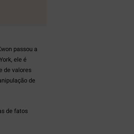
 Kwon passou a
ork, ele é
e de valores
anipulação de
as de fatos