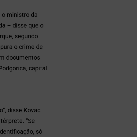
 o ministro da
a – disse que o
orque, segundo
apura o crime de
 com documentos
Podgorica, capital
o”, disse Kovac
térprete. “Se
dentificação, só