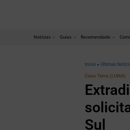
Ir
para
o
conteúdo
Notícias
Guias
Recomendado
Comu
Início
»
Últimas Notíci
Caso Terra (LUNA)
Extrad
solici
Sul