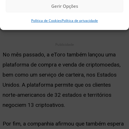
a tokenização de todas as classes de ativos
Gerir Opções
tradicionais, incluindo arte, imóveis e até mesmo
Política de Cookies
Política de privacidade
propriedade intelectual, eventualmente ocorrerá.
Publicidade
No mês passado, a eToro também lançou uma
plataforma de compra e venda de criptomoedas,
bem como um serviço de carteira, nos Estados
Unidos. A plataforma permite que os clientes
norte-americanos de 32 estados e territórios
negociem 13 criptoativos.
Por fim, a companhia afirmou que também espera