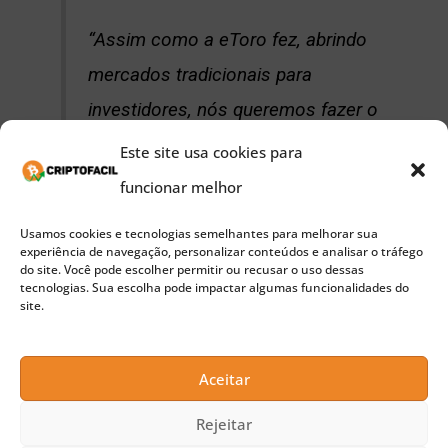
“Assim como a eToro fez, abrindo
mercados tradicionais para
investidores, nós queremos fazer o
mesmo no mundo tokenizado. A
Este site usa cookies para
blockchain eventualmente ‘engolirá’
funcionar melhor
os serviços financeiros tradicionais
Usamos cookies e tecnologias semelhantes para melhorar sua
por meio da tokenização.”
experiência de navegação, personalizar conteúdos e analisar o tráfego
do site. Você pode escolher permitir ou recusar o uso dessas
tecnologias. Sua escolha pode impactar algumas funcionalidades do
site.
Ainda segundo Assia, a “maior transferência de
Aceitar
valor” ocorrerá quando os serviços financeiros
Rejeitar
forem movidos para blockchain, acrescentado que