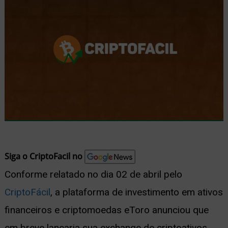
nu
ernar
nu
Siga o CriptoFacil no
Conforme relatado no dia 02 de abril pelo
CriptoFácil
, a plataforma de investimento em ativos
financeiros e criptomoedas eToro anunciou que
em breve lançaria sua exchange de criptoativos.