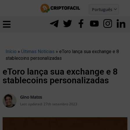
Ir
Português
para
Español
ernar
o
nu
conteúdo
Início
»
Últimas Notícias
»
eToro lança sua exchange e 8
stablecoins personalizadas
eToro lança sua exchange e 8
stablecoins personalizadas
Gino Matos
Last updated:
27th setembro 2023
ernar