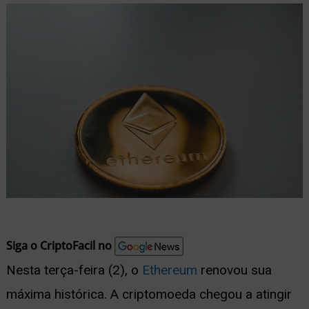
nu
ernar
nu
Siga o CriptoFacil no
Nesta terça-feira (2), o
Ethereum
renovou sua
máxima histórica. A criptomoeda chegou a atingir