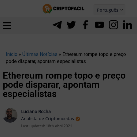
Ir
Português
para
Español
ernar
o
nu
conteúdo
Início
»
Últimas Notícias
»
Ethereum rompe topo e preço
pode disparar, apontam especialistas
Ethereum rompe topo e preço
pode disparar, apontam
especialistas
Luciano Rocha
Analista de Criptomoedas
Last updated:
18th abril 2021
ernar