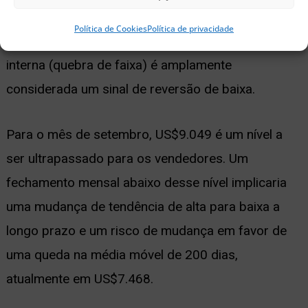
agora
Política de Cookies
Política de privacidade
Uma quebra convincente abaixo da baixa da barra
interna (quebra de faixa) é amplamente
considerada um sinal de reversão de baixa.
Para o mês de setembro, US$9.049 é um nível a
ser ultrapassado para os vendedores. Um
fechamento mensal abaixo desse nível implicaria
uma mudança de tendência de alta para baixa a
longo prazo e um risco de mudança em favor de
uma queda na média móvel de 200 dias,
atualmente em US$7.468.