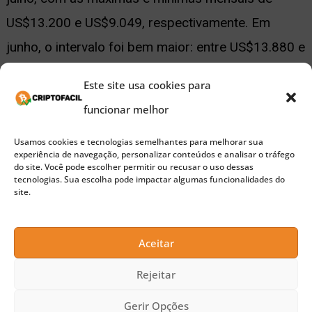
US$13.200 e US$9.049, respectivamente. Em
junho, o intervalo foi bem maior: entre US$13.880 e
US$7.432.
Este site usa cookies para
funcionar melhor
Essencialmente, a configuração da barra interna
representa uma faixa de preço mais estreita,
Usamos cookies e tecnologias semelhantes para melhorar sua
experiência de navegação, personalizar conteúdos e analisar o tráfego
caracterizada por fundos mais altos e topos mais
do site. Você pode escolher permitir ou recusar o uso dessas
tecnologias. Sua escolha pode impactar algumas funcionalidades do
baixos – um sinal de um
mercado
indeciso ou em
site.
consolidação.
Aceitar
🚀 Buscando a próxima moeda 100x?
Rejeitar
Confira nossas sugestões de Pre-Sales para investir
Gerir Opções