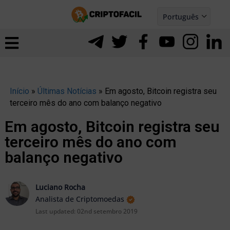
Ir
Português
para
Español
ernar
o
nu
conteúdo
Início
»
Últimas Notícias
»
Em agosto, Bitcoin registra seu
terceiro mês do ano com balanço negativo
Em agosto, Bitcoin registra seu
terceiro mês do ano com
balanço negativo
Luciano Rocha
Analista de Criptomoedas
Last updated:
02nd setembro 2019
ernar